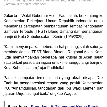
Aceh, di gedung Utama lantai 3, kementrian PU, jakarta, 19 mei 2025
(Foto:Dok.Biro Adpim Setda Aceh)
Jakarta –
Wakil Gubernur Aceh Fadhlullah, berkunjung ke
Kementerian Pekerjaan Umum Republik Indonesia untuk
membahas percepatan pembangunan Tempat Pengolahan
Sampah Terpadu (TPST) Blang Bintang dan penanganan
banjir di Kota Subulussalam, Senin (19/5/2025).
“Kami menyampaikan beberapa hal penting, salah satunya
menindaklanjuti TPST Blang Bintang Regional Aceh. Kami
juga menyampaikan beberapa hal krusial di Aceh salah
satu terkait persoalan irigasi untuk menanggulangi banjir di
Kota Subulussalam,” ujar Fadhlullah.
Pada kesempatan tersebut, pria yang akrab disapa Dek
Fadh itu mengapresiasi respon yang positif Kementerian
PU. “Alhamdulillah, tanggapan dari Ibu Wakil Menteri dan
jajaran Dirjen sangat baik,” ungkap Wagub.
Baca Juga :
Pangdam IM Didampingi Ketua Persit