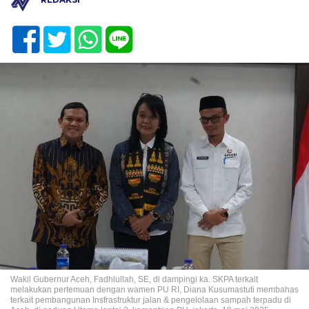
Wakil Gubernur Aceh, Fadhlullah, SE, di dampingi ka. SKPA terkait
melakukan pertemuan dengan wamen PU RI, Diana Kusumastuti membahas
terkait pembangunan Insfrastruktur jalan & pengelolaan sampah terpadu di