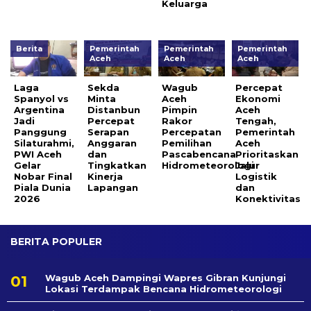
Keluarga
Berita
Pemerintah
Pemerintah
Pemerintah
Aceh
Aceh
Aceh
Laga
Sekda
Wagub
Percepat
Spanyol vs
Minta
Aceh
Ekonomi
Argentina
Distanbun
Pimpin
Aceh
Jadi
Percepat
Rakor
Tengah,
Panggung
Serapan
Percepatan
Pemerintah
Silaturahmi,
Anggaran
Pemilihan
Aceh
PWI Aceh
dan
Pascabencana
Prioritaskan
Gelar
Tingkatkan
Hidrometeorologi
Jalur
Nobar Final
Kinerja
Logistik
Piala Dunia
Lapangan
dan
2026
Konektivitas
BERITA POPULER
Wagub Aceh Dampingi Wapres Gibran Kunjungi
Lokasi Terdampak Bencana Hidrometeorologi