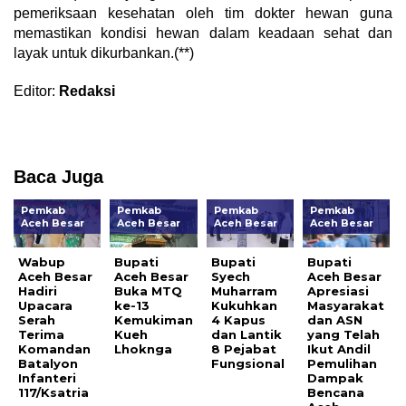
pemeriksaan kesehatan oleh tim dokter hewan guna
memastikan kondisi hewan dalam keadaan sehat dan
layak untuk dikurbankan.(**)
Editor:
Redaksi
Baca Juga
Pemkab
Pemkab
Pemkab
Pemkab
Aceh Besar
Aceh Besar
Aceh Besar
Aceh Besar
Wabup
Bupati
Bupati
Bupati
Aceh Besar
Aceh Besar
Syech
Aceh Besar
Hadiri
Buka MTQ
Muharram
Apresiasi
Upacara
ke-13
Kukuhkan
Masyarakat
Serah
Kemukiman
4 Kapus
dan ASN
Terima
Kueh
dan Lantik
yang Telah
Komandan
Lhoknga
8 Pejabat
Ikut Andil
Batalyon
Fungsional
Pemulihan
Infanteri
Dampak
117/Ksatria
Bencana