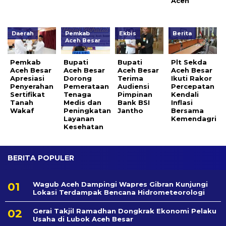
Aceh
Daerah
Pemkab
Ekbis
Berita
Aceh Besar
Pemkab
Bupati
Bupati
Plt Sekda
Aceh Besar
Aceh Besar
Aceh Besar
Aceh Besar
Apresiasi
Dorong
Terima
Ikuti Rakor
Penyerahan
Pemerataan
Audiensi
Percepatan
Sertifikat
Tenaga
Pimpinan
Kendali
Tanah
Medis dan
Bank BSI
Inflasi
Wakaf
Peningkatan
Jantho
Bersama
Layanan
Kemendagri
Kesehatan
BERITA POPULER
Wagub Aceh Dampingi Wapres Gibran Kunjungi
Lokasi Terdampak Bencana Hidrometeorologi
Gerai Takjil Ramadhan Dongkrak Ekonomi Pelaku
Usaha di Lubok Aceh Besar