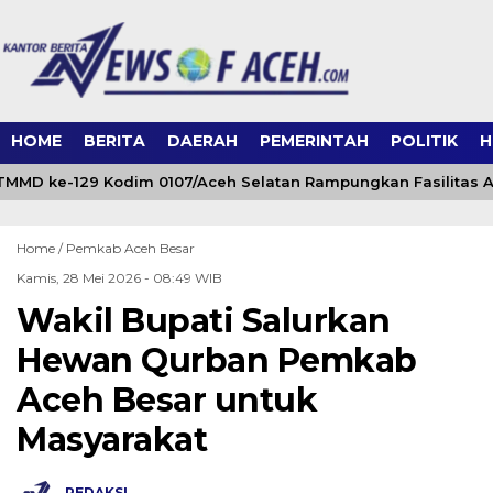
HOME
BERITA
DAERAH
PEMERINTAH
POLITIK
H
MMD ke-129 Kodim 0107/Aceh Selatan Rampungkan Fasilitas Ai
Home /
Pemkab Aceh Besar
Kamis, 28 Mei 2026 - 08:49 WIB
Wakil Bupati Salurkan
Hewan Qurban Pemkab
Aceh Besar untuk
Masyarakat
REDAKSI