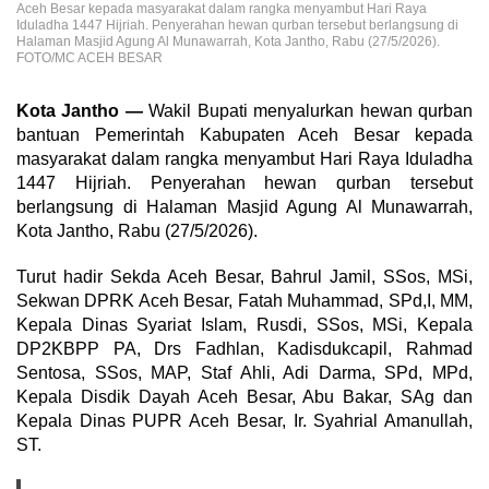
Aceh Besar kepada masyarakat dalam rangka menyambut Hari Raya
Iduladha 1447 Hijriah. Penyerahan hewan qurban tersebut berlangsung di
Halaman Masjid Agung Al Munawarrah, Kota Jantho, Rabu (27/5/2026).
FOTO/MC ACEH BESAR
Kota Jantho —
Wakil Bupati menyalurkan hewan qurban
bantuan Pemerintah Kabupaten Aceh Besar kepada
masyarakat dalam rangka menyambut Hari Raya Iduladha
1447 Hijriah. Penyerahan hewan qurban tersebut
berlangsung di Halaman Masjid Agung Al Munawarrah,
Kota Jantho, Rabu (27/5/2026).
Turut hadir Sekda Aceh Besar, Bahrul Jamil, SSos, MSi,
Sekwan DPRK Aceh Besar, Fatah Muhammad, SPd,I, MM,
Kepala Dinas Syariat Islam, Rusdi, SSos, MSi, Kepala
DP2KBPP PA, Drs Fadhlan, Kadisdukcapil, Rahmad
Sentosa, SSos, MAP, Staf Ahli, Adi Darma, SPd, MPd,
Kepala Disdik Dayah Aceh Besar, Abu Bakar, SAg dan
Kepala Dinas PUPR Aceh Besar, Ir. Syahrial Amanullah,
ST.