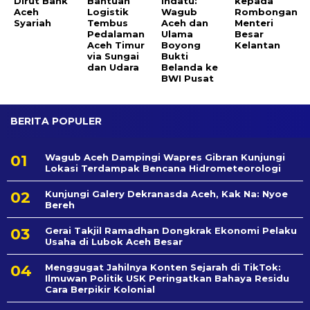
Dirut Bank
Bantuan
Indatu:
kepada
Aceh
Logistik
Wagub
Rombongan
Syariah
Tembus
Aceh dan
Menteri
Pedalaman
Ulama
Besar
Aceh Timur
Boyong
Kelantan
via Sungai
Bukti
dan Udara
Belanda ke
BWI Pusat
BERITA POPULER
Wagub Aceh Dampingi Wapres Gibran Kunjungi
Lokasi Terdampak Bencana Hidrometeorologi
Kunjungi Galery Dekranasda Aceh, Kak Na: Nyoe
Bereh
Gerai Takjil Ramadhan Dongkrak Ekonomi Pelaku
Usaha di Lubok Aceh Besar
Menggugat Jahilnya Konten Sejarah di TikTok:
Ilmuwan Politik USK Peringatkan Bahaya Residu
Cara Berpikir Kolonial