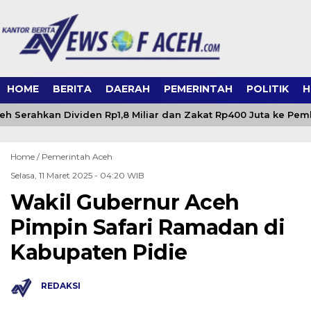
HOME
BERITA
DAERAH
PEMERINTAH
POLITIK
H
h Serahkan Dividen Rp1,8 Miliar dan Zakat Rp400 Juta ke Pe
Home /
Pemerintah Aceh
Selasa, 11 Maret 2025 - 04:20 WIB
Wakil Gubernur Aceh
Pimpin Safari Ramadan di
Kabupaten Pidie
REDAKSI