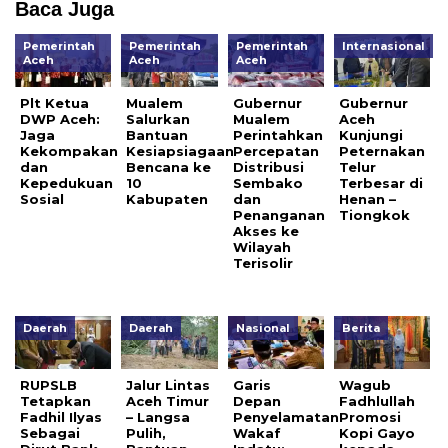
Baca Juga
Pemerintah
Pemerintah
Pemerintah
Internasional
Aceh
Aceh
Aceh
Plt Ketua
Mualem
Gubernur
Gubernur
DWP Aceh:
Salurkan
Mualem
Aceh
Jaga
Bantuan
Perintahkan
Kunjungi
Kekompakan
Kesiapsiagaan
Percepatan
Peternakan
dan
Bencana ke
Distribusi
Telur
Kepedukuan
10
Sembako
Terbesar di
Sosial
Kabupaten
dan
Henan –
Penanganan
Tiongkok
Akses ke
Wilayah
Terisolir
Daerah
Daerah
Nasional
Berita
RUPSLB
Jalur Lintas
Garis
Wagub
Tetapkan
Aceh Timur
Depan
Fadhlullah
Fadhil Ilyas
– Langsa
Penyelamatan
Promosi
Sebagai
Pulih,
Wakaf
Kopi Gayo