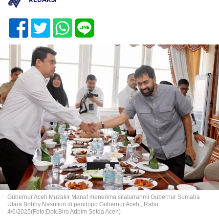
Gubernur Aceh Muzakir Manaf menerima silaturrahmi Gubernur Sumatra
Utara Bobby Nasution di pendopo Gubernur Aceh , Rabu
4/6/2025(Foto:Dok.Biro Adpim Setda Aceh)