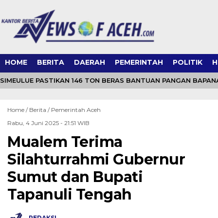
HOME
BERITA
DAERAH
PEMERINTAH
POLITIK
H
SIMEULUE PASTIKAN 146 TON BERAS BANTUAN PANGAN BAPAN
Home /
Berita
/
Pemerintah Aceh
Rabu, 4 Juni 2025 - 21:51 WIB
Mualem Terima
Silahturrahmi Gubernur
Sumut dan Bupati
Tapanuli Tengah
REDAKSI