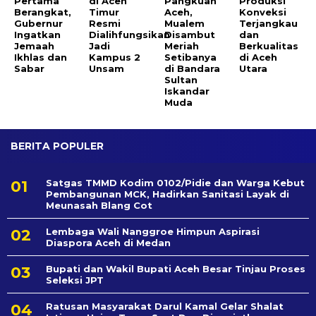
Pertama
di Aceh
Pangkuan
Produksi
Berangkat,
Timur
Aceh,
Konveksi
Gubernur
Resmi
Mualem
Terjangkau
Ingatkan
Dialihfungsikan
Disambut
dan
Jemaah
Jadi
Meriah
Berkualitas
Ikhlas dan
Kampus 2
Setibanya
di Aceh
Sabar
Unsam
di Bandara
Utara
Sultan
Iskandar
Muda
BERITA POPULER
Satgas TMMD Kodim 0102/Pidie dan Warga Kebut
Pembangunan MCK, Hadirkan Sanitasi Layak di
Meunasah Blang Cot
Lembaga Wali Nanggroe Himpun Aspirasi
Diaspora Aceh di Medan
Bupati dan Wakil Bupati Aceh Besar Tinjau Proses
Seleksi JPT
Ratusan Masyarakat Darul Kamal Gelar Shalat