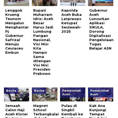
Lenggok
Bupati
Kapolda
Gubernur
Krueng
Muharram
Aceh Buka
Aceh
Teunom
Idris: Aceh
Latpraops
Luncurkan
Mengalun
Besar
Ketupat
Aplikasi
Menghantar
Harus Jadi
Seulawah-
SIKULA,
Pj
Lumbung
2025
Dorong
Gubernur
Pangan
Digitalisasi
Safrizal
Nasional,
Pengelolaan
Menuju
Visi Misi
Tugas
Ceuraceu
Kita
Belajar ASN
Embun
Hampir
Sama
d0engan
Visi Misi
Presiden
Prabowo
Berita
Berita
Pemerintah
Pemerintah
Aceh
Aceh
Jemaah
Magnet
Pulau di
Kak Ana
Calon Haji
School
Singkil
Kunjungi
Aceh Kloter
Terbengkalai
Kembali ke
Tempat