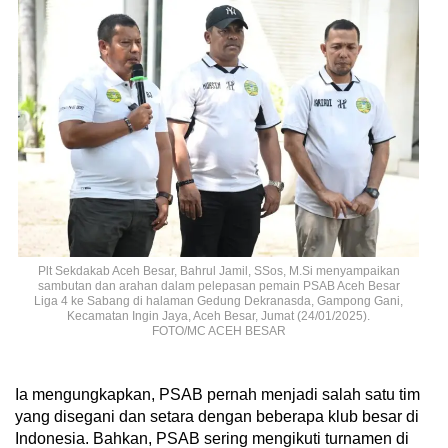
Plt Sekdakab Aceh Besar, Bahrul Jamil, SSos, M.Si menyampaikan
sambutan dan arahan dalam pelepasan pemain PSAB Aceh Besar
Liga 4 ke Sabang di halaman Gedung Dekranasda, Gampong Gani,
Kecamatan Ingin Jaya, Aceh Besar, Jumat (24/01/2025).
FOTO/MC ACEH BESAR
Ia mengungkapkan, PSAB pernah menjadi salah satu tim
yang disegani dan setara dengan beberapa klub besar di
Indonesia. Bahkan, PSAB sering mengikuti turnamen di