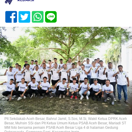
Plt Sekdakab Aceh Besar, Bahrul Jamil, S.Sos, M.Si, Wakil Ketua DPRK Aceh
Besar, Muhsin SSi dan Plt Ketua Umum Ketua PSAB Aceh Besar, Mariadi ST
MM foto bersama pemain PSAB Aceh Besar Liga 4 di halaman Gedung