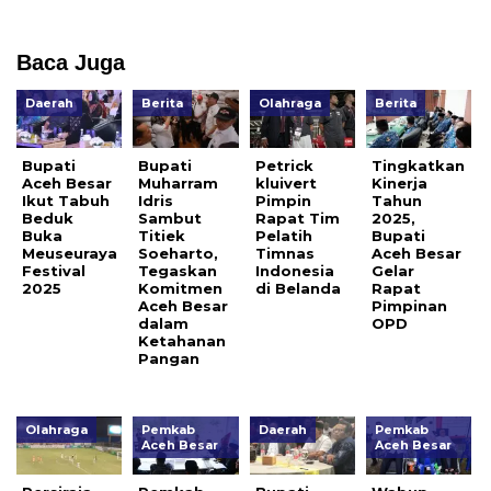
Baca Juga
Daerah
Berita
Olahraga
Berita
Bupati
Bupati
Petrick
Tingkatkan
Aceh Besar
Muharram
kluivert
Kinerja
Ikut Tabuh
Idris
Pimpin
Tahun
Beduk
Sambut
Rapat Tim
2025,
Buka
Titiek
Pelatih
Bupati
Meuseuraya
Soeharto,
Timnas
Aceh Besar
Festival
Tegaskan
Indonesia
Gelar
2025
Komitmen
di Belanda
Rapat
Aceh Besar
Pimpinan
dalam
OPD
Ketahanan
Pangan
Olahraga
Pemkab
Daerah
Pemkab
Aceh Besar
Aceh Besar