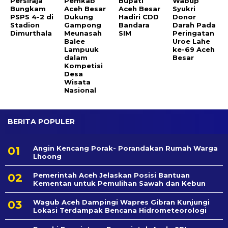
Persiraja
Pemkab
Bupati
Wabup
Bungkam
Aceh Besar
Aceh Besar
Syukri
PSPS 4-2 di
Dukung
Hadiri CDD
Donor
Stadion
Gampong
Bandara
Darah Pada
Dimurthala
Meunasah
SIM
Peringatan
Balee
Uroe Lahe
Lampuuk
ke-69 Aceh
dalam
Besar
Kompetisi
Desa
Wisata
Nasional
BERITA POPULER
Angin Kencang Porak- Porandakan Rumah Warga
Lhoong
Pemerintah Aceh Jelaskan Posisi Bantuan
Kementan untuk Pemulihan Sawah dan Kebun
Wagub Aceh Dampingi Wapres Gibran Kunjungi
Lokasi Terdampak Bencana Hidrometeorologi