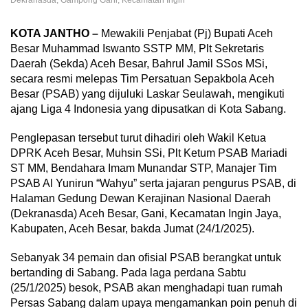
Dekranasda, Gampong Gani, Kecamatan Ingin
KOTA JANTHO –
Mewakili Penjabat (Pj) Bupati Aceh
Besar Muhammad Iswanto SSTP MM, Plt Sekretaris
Daerah (Sekda) Aceh Besar, Bahrul Jamil SSos MSi,
secara resmi melepas Tim Persatuan Sepakbola Aceh
Besar (PSAB) yang dijuluki Laskar Seulawah, mengikuti
ajang Liga 4 Indonesia yang dipusatkan di Kota Sabang.
Penglepasan tersebut turut dihadiri oleh Wakil Ketua
DPRK Aceh Besar, Muhsin SSi, Plt Ketum PSAB Mariadi
ST MM, Bendahara Imam Munandar STP, Manajer Tim
PSAB Al Yunirun “Wahyu” serta jajaran pengurus PSAB, di
Halaman Gedung Dewan Kerajinan Nasional Daerah
(Dekranasda) Aceh Besar, Gani, Kecamatan Ingin Jaya,
Kabupaten, Aceh Besar, bakda Jumat (24/1/2025).
Sebanyak 34 pemain dan ofisial PSAB berangkat untuk
bertanding di Sabang. Pada laga perdana Sabtu
(25/1/2025) besok, PSAB akan menghadapi tuan rumah
Persas Sabang dalam upaya mengamankan poin penuh di