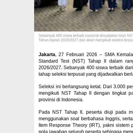
Sebanyak 400 siswa terbaik nasional dinyatakan lolos N
Tahun Ajaran 2026/2027 dan akan mengikuti seleksi terpus
Jakarta
, 27 Februari 2026 – SMA Kemal
Standard Test (NST) Tahap II dalam ra
2026/2027. Sebanyak 400 siswa terbaik dari
tahap seleksi terpusat yang dijadwalkan ber
Seleksi ini berlangsung ketat. Dari 3.000 p
mengikuti NST Tahap II dengan tingkat pa
provinsi di Indonesia.
Pada NST Tahap II, peserta diuji pada m
menggunakan soal berbahasa Inggris, ser
Item Response Theory (IRT), yakni sistem pe
pola jawaban seluruh peserta sehingga mengha