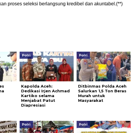
 proses seleksi berlangsung kredibel dan akuntabel.(**)
Polri
Polri
es
Kapolda Aceh:
Ditbinmas Polda Aceh
ma
Dedikasi Irjen Achmad
Salurkan 1,5 Ton Beras
Kartiko selama
Murah untuk
Menjabat Patut
Masyarakat
Diapresiasi
Polri
Polri