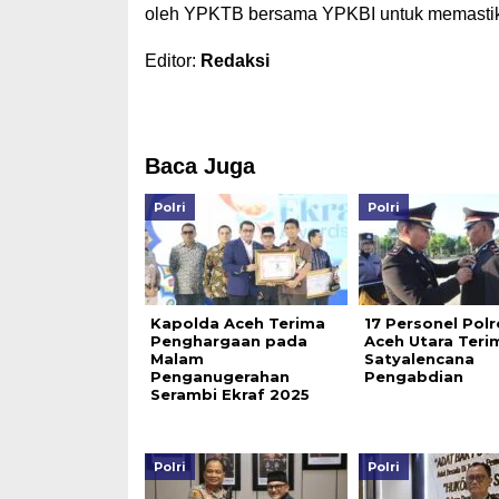
oleh YPKTB bersama YPKBI untuk memastikan
Editor:
Redaksi
Baca Juga
Polri
Polri
Kapolda Aceh Terima
17 Personel Polr
Penghargaan pada
Aceh Utara Teri
Malam
Satyalencana
Penganugerahan
Pengabdian
Serambi Ekraf 2025
Polri
Polri