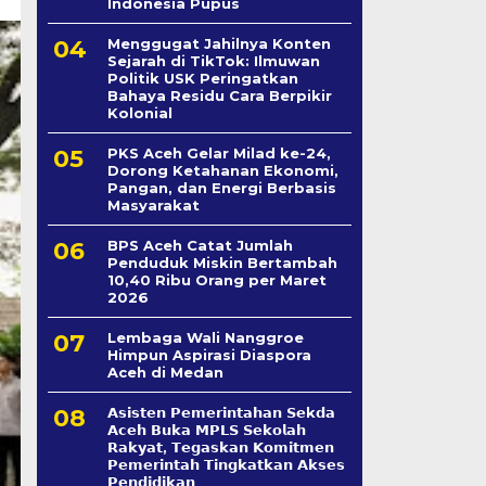
Indonesia Pupus
Menggugat Jahilnya Konten
Sejarah di TikTok: Ilmuwan
Politik USK Peringatkan
Bahaya Residu Cara Berpikir
Kolonial
PKS Aceh Gelar Milad ke-24,
Dorong Ketahanan Ekonomi,
Pangan, dan Energi Berbasis
Masyarakat
BPS Aceh Catat Jumlah
Penduduk Miskin Bertambah
10,40 Ribu Orang per Maret
2026
Lembaga Wali Nanggroe
Himpun Aspirasi Diaspora
Aceh di Medan
𝗔𝘀𝗶𝘀𝘁𝗲𝗻 𝗣𝗲𝗺𝗲𝗿𝗶𝗻𝘁𝗮𝗵𝗮𝗻 𝗦𝗲k𝗱𝗮
𝗔𝗰𝗲𝗵 𝗕𝘂𝗸𝗮 𝗠𝗣𝗟𝗦 𝗦𝗲𝗸𝗼𝗹𝗮𝗵
𝗥𝗮𝗸𝘆𝗮𝘁, 𝗧𝗲𝗴𝗮𝘀𝗸𝗮𝗻 𝗞𝗼𝗺𝗶𝘁𝗺𝗲𝗻
𝗣𝗲𝗺𝗲𝗿𝗶𝗻𝘁𝗮𝗵 𝗧𝗶𝗻𝗴𝗸𝗮𝘁𝗸𝗮𝗻 𝗔𝗸𝘀𝗲𝘀
𝗣𝗲𝗻𝗱𝗶𝗱𝗶𝗸𝗮𝗻