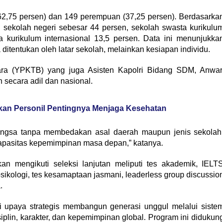
i (62,75 persen) dan 149 perempuan (37,25 persen). Berdasarka
ri sekolah negeri sebesar 44 persen, sekolah swasta kurikulu
a kurikulum internasional 13,5 persen. Data ini menunjukka
ditentukan oleh latar sekolah, melainkan kesiapan individu.
a (YPKTB) yang juga Asisten Kapolri Bidang SDM, Anwar
secara adil dan nasional.
an Personil Pentingnya Menjaga Kesehatan
k bangsa tanpa membedakan asal daerah maupun jenis sekolah
n kapasitas kepemimpinan masa depan,” katanya.
kan mengikuti seleksi lanjutan meliputi tes akademik, IELT
psikologi, tes kesamaptaan jasmani, leaderless group discussio
.
upaya strategis membangun generasi unggul melalui siste
lin, karakter, dan kepemimpinan global. Program ini didukun