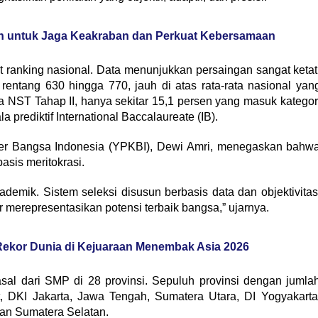
eh untuk Jaga Keakraban dan Perkuat Kebersamaan
t ranking nasional. Data menunjukkan persaingan sangat ketat
entang 630 hingga 770, jauh di atas rata-rata nasional yan
a NST Tahap II, hanya sekitar 15,1 persen yang masuk kategor
a prediktif International Baccalaureate (IB).
r Bangsa Indonesia (YPKBI), Dewi Amri, menegaskan bahw
asis meritokrasi.
mik. Sistem seleksi disusun berbasis data dan objektivitas
 merepresentasikan potensi terbaik bangsa,” ujarnya.
ekor Dunia di Kejuaraan Menembak Asia 2026
asal dari SMP di 28 provinsi. Sepuluh provinsi dengan jumla
t, DKI Jakarta, Jawa Tengah, Sumatera Utara, DI Yogyakarta
dan Sumatera Selatan.