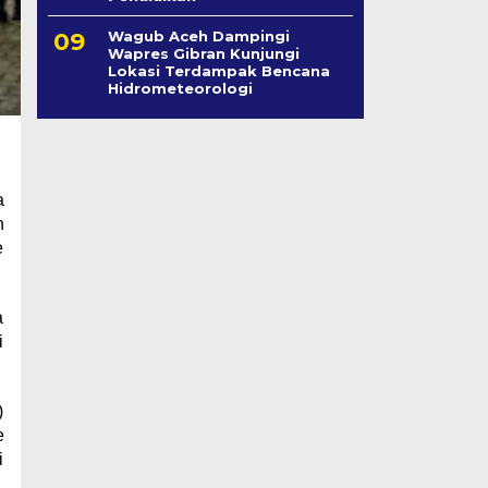
Wagub Aceh Dampingi
Wapres Gibran Kunjungi
Lokasi Terdampak Bencana
Hidrometeorologi
a
n
e
a
i
)
e
i