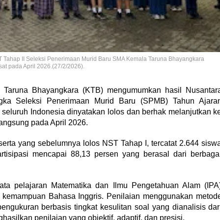
ST Tahap II Seleksi Penerimaan Murid Baru SMA Kemala Taruna Bhayangkara
at pada April 2026.(27/2/2026).
a Taruna Bhayangkara (KTB) mengumumkan hasil Nusantar
ngka Seleksi Penerimaan Murid Baru (SPMB) Tahun Ajara
 seluruh Indonesia dinyatakan lolos dan berhak melanjutkan k
langsung pada April 2026.
eserta yang sebelumnya lolos NST Tahap I, tercatat 2.644 sisw
rtisipasi mencapai 88,13 persen yang berasal dari berbaga
ata pelajaran Matematika dan Ilmu Pengetahuan Alam (IPA
ta kemampuan Bahasa Inggris. Penilaian menggunakan metod
ngukuran berbasis tingkat kesulitan soal yang dianalisis dar
silkan penilaian yang objektif, adaptif, dan presisi.