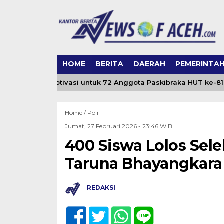
HOME
BERITA
DAERAH
PEMERINTA
esar Beri Motivasi untuk 72 Anggota Paskibraka HUT ke-81 RI
Home /
Polri
Jumat, 27 Februari 2026 - 23:46 WIB
400 Siswa Lolos Sel
Taruna Bhayangkara
REDAKSI