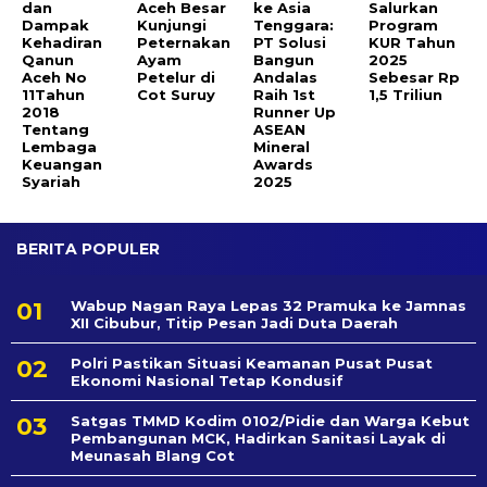
dan
Aceh Besar
ke Asia
Salurkan
Dampak
Kunjungi
Tenggara:
Program
Kehadiran
Peternakan
PT Solusi
KUR Tahun
Qanun
Ayam
Bangun
2025
Aceh No
Petelur di
Andalas
Sebesar Rp
11Tahun
Cot Suruy
Raih 1st
1,5 Triliun
2018
Runner Up
Tentang
ASEAN
Lembaga
Mineral
Keuangan
Awards
Syariah
2025
BERITA POPULER
Wabup Nagan Raya Lepas 32 Pramuka ke Jamnas
XII Cibubur, Titip Pesan Jadi Duta Daerah
Polri Pastikan Situasi Keamanan Pusat Pusat
Ekonomi Nasional Tetap Kondusif
Satgas TMMD Kodim 0102/Pidie dan Warga Kebut
Pembangunan MCK, Hadirkan Sanitasi Layak di
Meunasah Blang Cot