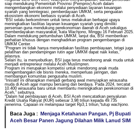
siap mendukung Pemerintah Provinsi (Pemprov) Aceh dalam
mengembangkan ekonomi melalui penyediaan layanan keuangan
syariah yang terintegrasi, pemberdayaan UMKM, serta penguatan
ekosistem ekonomi berbasis syariah di Aceh.
“BSI selalu berkomitmen untuk terus melakukan berbagai upaya
meningkatkan fasilitas layanan keuangan syariah yang dimiliki
perseroan guna mendukung perekonomian daerah di Aceh sekaligus
memberdayakan masyarakat,”kata Wachjono, Minggu 16 Februari 2025.
Dalam mendukung pertumbuhan UMKM, lanjut dia, BSI memberikan
perhatian khusus dengan menghadirkan program pengembangan di
UMKM Center.
“Program ini tidak hanya menyediakan fasilitas pembiayaan, tetapi juga
pelatihan dan pendampingan rutin agar UMKM dapat naik kelas,”
jelasnya.
Selain itu, ia menyebutkan, BSI juga terus mendorong anak muda untuk
menjadi entrepreneur melalui Aceh Muslimpren.
Program ini merupakan kompetisi untuk mendorong anak muda
mengembangakn ide bisnis mereka, memperluas jaringan, dan
membangun komunitas pengusaha muslim.
“Inisiatif ini diharapkan menjadi gerbang awal menyiapkan wirausaha
muda di Aceh agar mampu bersaing dan berdaya. Pada 2024, tercatat
10.400 wirausaha baru untuk membantu meningkatkan perekonomian di
Aceh,” sebutnya.
“Dalam hal pembiayaan di Aceh, BSI Aceh mencatatkan penyaluran
Kredit Usaha Rakyat (KUR) sebesar 3,98 triliun kepada 49.735
penerima. Capaian ini melampaui target Rp3,1 triliun,”tutup wachjono.
Baca Juga :
Menjaga Ketahanan Pangan, Pj Bupati
Aceh Besar Panen Jagung Dilahan Milik Lanud SIM