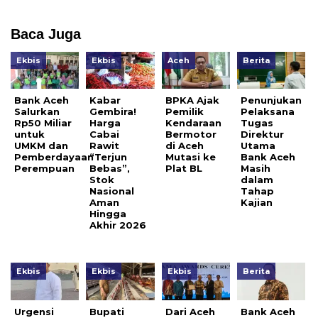
Baca Juga
Ekbis
Ekbis
Aceh
Berita
Bank Aceh
Kabar
BPKA Ajak
Penunjukan
Salurkan
Gembira!
Pemilik
Pelaksana
Rp50 Miliar
Harga
Kendaraan
Tugas
untuk
Cabai
Bermotor
Direktur
UMKM dan
Rawit
di Aceh
Utama
Pemberdayaan
“Terjun
Mutasi ke
Bank Aceh
Perempuan
Bebas”,
Plat BL
Masih
Stok
dalam
Nasional
Tahap
Aman
Kajian
Hingga
Akhir 2026
Ekbis
Ekbis
Ekbis
Berita
Urgensi
Bupati
Dari Aceh
Bank Aceh