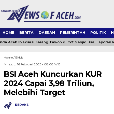
HOME
BERITA
DAERAH
PEMERINTAH
POLITIK
H
da Aceh Evakuasi Sarang Tawon di Cot Mesjid Usai Laporan ke
Home /
Ekbis
Minggu, 16 Februari 2025 - 08:08 WIB
BSI Aceh Kuncurkan KUR
2024 Capai 3,98 Triliun,
Melebihi Target
REDAKSI