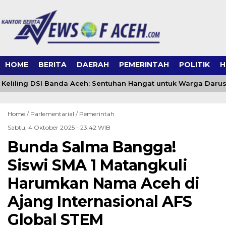
HOME
BERITA
DAERAH
PEMERINTAH
POLITIK
H
eliling DSI Banda Aceh: Sentuhan Hangat untuk Warga Daru
Home /
Parlementarial
/
Pemerintah
Sabtu, 4 Oktober 2025 - 23:42 WIB
Bunda Salma Bangga!
Siswi SMA 1 Matangkuli
Harumkan Nama Aceh di
Ajang Internasional AFS
Global STEM