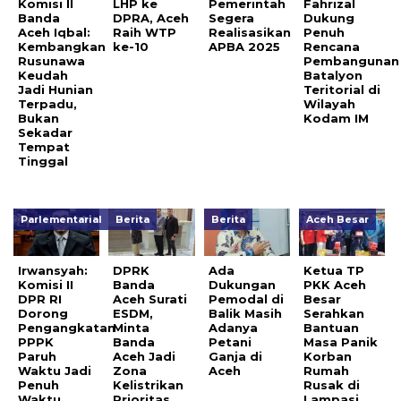
Komisi II
LHP ke
Pemerintah
Fahrizal
Banda
DPRA, Aceh
Segera
Dukung
Aceh Iqbal:
Raih WTP
Realisasikan
Penuh
Kembangkan
ke-10
APBA 2025
Rencana
Rusunawa
Pembangunan
Keudah
Batalyon
Jadi Hunian
Teritorial di
Terpadu,
Wilayah
Bukan
Kodam IM
Sekadar
Tempat
Tinggal
Parlementarial
Berita
Berita
Aceh Besar
Irwansyah:
DPRK
Ada
Ketua TP
Komisi II
Banda
Dukungan
PKK Aceh
DPR RI
Aceh Surati
Pemodal di
Besar
Dorong
ESDM,
Balik Masih
Serahkan
Pengangkatan
Minta
Adanya
Bantuan
PPPK
Banda
Petani
Masa Panik
Paruh
Aceh Jadi
Ganja di
Korban
Waktu Jadi
Zona
Aceh
Rumah
Penuh
Kelistrikan
Rusak di
Waktu
Prioritas
Lampasi