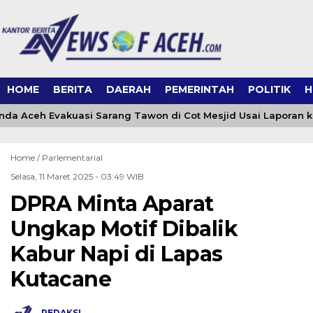
HOME
BERITA
DAERAH
PEMERINTAH
POLITIK
H
a Aceh Evakuasi Sarang Tawon di Cot Mesjid Usai Laporan ke 
Home /
Parlementarial
Selasa, 11 Maret 2025 - 03:49 WIB
DPRA Minta Aparat
Ungkap Motif Dibalik
Kabur Napi di Lapas
Kutacane
REDAKSI