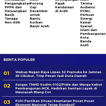
Pengangkatan
Potong
Pajak
Terima
PPPK dan
Gaji
Kendaraan
Audiensi
Perjuangkan
Desember
di Aceh
PCNU,
Nasib
untuk
Perkuat
Tenaga
Bantu
Sinergi
Non-ASN
Korban
Kawal
Banjir Aceh
Syariat
Islam dan
Pembangunan
Kota
Banda
Aceh
BERITA POPULER
Wabup Nagan Raya Lepas 32 Pramuka ke Jamnas
XII Cibubur, Titip Pesan Jadi Duta Daerah
Satgas TMMD Kodim 0102/Pidie dan Warga Kebut
Pembangunan MCK, Hadirkan Sanitasi Layak di
Meunasah Blang Cot
Polri Pastikan Situasi Keamanan Pusat Pusat
Ekonomi Nasional Tetap Kondusif