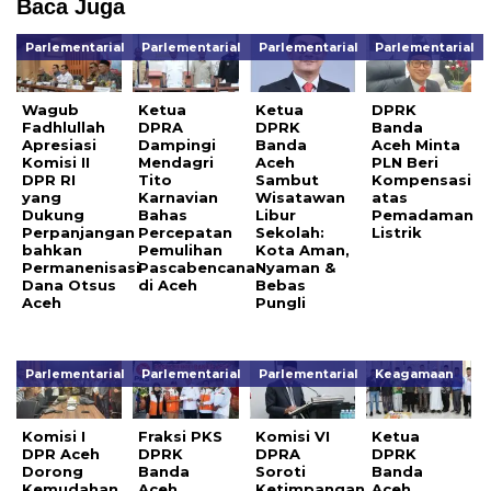
Baca Juga
Parlementarial
Parlementarial
Parlementarial
Parlementarial
Wagub
Ketua
Ketua
DPRK
Fadhlullah
DPRA
DPRK
Banda
Apresiasi
Dampingi
Banda
Aceh Minta
Komisi II
Mendagri
Aceh
PLN Beri
DPR RI
Tito
Sambut
Kompensasi
yang
Karnavian
Wisatawan
atas
Dukung
Bahas
Libur
Pemadaman
Perpanjangan
Percepatan
Sekolah:
Listrik
bahkan
Pemulihan
Kota Aman,
Permanenisasi
Pascabencana
Nyaman &
Dana Otsus
di Aceh
Bebas
Aceh
Pungli
Parlementarial
Parlementarial
Parlementarial
Keagamaan
Komisi I
Fraksi PKS
Komisi VI
Ketua
DPR Aceh
DPRK
DPRA
DPRK
Dorong
Banda
Soroti
Banda
Kemudahan
Aceh
Ketimpangan
Aceh