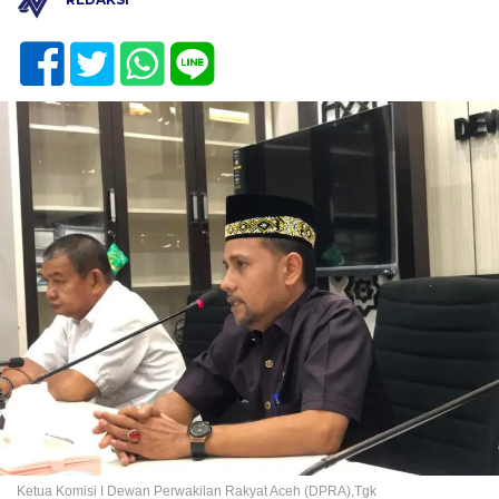
Ketua Komisi I Dewan Perwakilan Rakyat Aceh (DPRA),Tgk