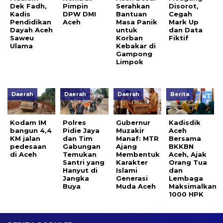
Dek Fadh,
Pimpin
Serahkan
Disorot,
Kadis
DPW DMI
Bantuan
Cegah
Pendidikan
Aceh
Masa Panik
Mark Up
Dayah Aceh
untuk
dan Data
Saweu
Korban
Fiktif
Ulama
Kebakar di
Gampong
Limpok
Daerah
Daerah
Daerah
Berita
Kodam IM
Polres
Gubernur
Kadisdik
bangun 4,4
Pidie Jaya
Muzakir
Aceh
KM jalan
dan Tim
Manaf: MTR
Bersama
pedesaan
Gabungan
Ajang
BKKBN
di Aceh
Temukan
Membentuk
Aceh, Ajak
Santri yang
Karakter
Orang Tua
Hanyut di
Islami
dan
Jangka
Generasi
Lembaga
Buya
Muda Aceh
Maksimalkan
1000 HPK