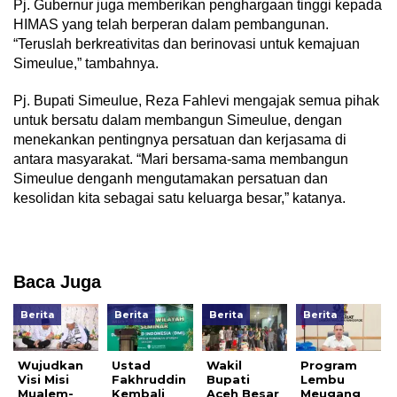
Pj. Gubernur juga memberikan penghargaan tinggi kepada
HIMAS yang telah berperan dalam pembangunan.
“Teruslah berkreativitas dan berinovasi untuk kemajuan
Simeulue,” tambahnya.
Pj. Bupati Simeulue, Reza Fahlevi mengajak semua pihak
untuk bersatu dalam membangun Simeulue, dengan
menekankan pentingnya persatuan dan kerjasama di
antara masyarakat. “Mari bersama-sama membangun
Simeulue denganh mengutamakan persatuan dan
kesolidan kita sebagai satu keluarga besar,” katanya.
Baca Juga
Berita
Berita
Berita
Berita
Wujudkan
Ustad
Wakil
Program
Visi Misi
Fakhruddin
Bupati
Lembu
Mualem-
Kembali
Aceh Besar
Meugang