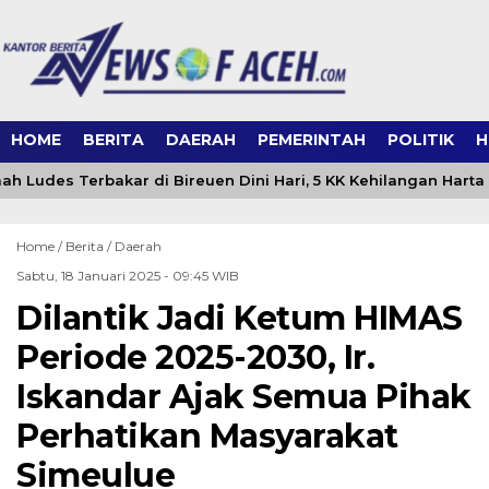
HOME
BERITA
DAERAH
PEMERINTAH
POLITIK
H
h Ludes Terbakar di Bireuen Dini Hari, 5 KK Kehilangan Harta
Home /
Berita
/
Daerah
Sabtu, 18 Januari 2025 - 09:45 WIB
Dilantik Jadi Ketum HIMAS
Periode 2025-2030, Ir.
Iskandar Ajak Semua Pihak
Perhatikan Masyarakat
Simeulue