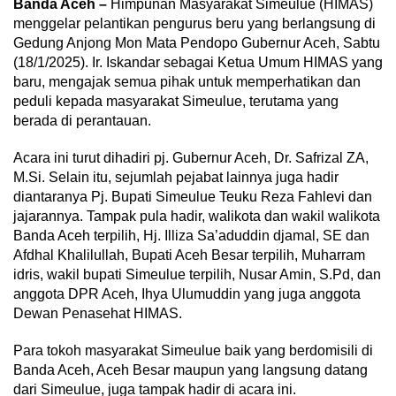
Banda Aceh –
Himpunan Masyarakat Simeulue (HIMAS)
menggelar pelantikan pengurus beru yang berlangsung di
Gedung Anjong Mon Mata Pendopo Gubernur Aceh, Sabtu
(18/1/2025). Ir. Iskandar sebagai Ketua Umum HIMAS yang
baru, mengajak semua pihak untuk memperhatikan dan
peduli kepada masyarakat Simeulue, terutama yang
berada di perantauan.
Acara ini turut dihadiri pj. Gubernur Aceh, Dr. Safrizal ZA,
M.Si. Selain itu, sejumlah pejabat lainnya juga hadir
diantaranya Pj. Bupati Simeulue Teuku Reza Fahlevi dan
jajarannya. Tampak pula hadir, walikota dan wakil walikota
Banda Aceh terpilih, Hj. Illiza Sa’aduddin djamal, SE dan
Afdhal Khalilullah, Bupati Aceh Besar terpilih, Muharram
idris, wakil bupati Simeulue terpilih, Nusar Amin, S.Pd, dan
anggota DPR Aceh, Ihya Ulumuddin yang juga anggota
Dewan Penasehat HIMAS.
Para tokoh masyarakat Simeulue baik yang berdomisili di
Banda Aceh, Aceh Besar maupun yang langsung datang
dari Simeulue, juga tampak hadir di acara ini.