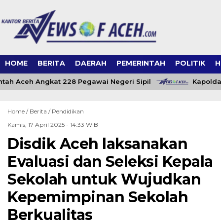
HOME
BERITA
DAERAH
PEMERINTAH
POLITIK
H
ah Aceh Angkat 228 Pegawai Negeri Sipil
Kapolda 
Home /
Berita
/
Pendidikan
Kamis, 17 April 2025 - 14:33 WIB
Disdik Aceh laksanakan
Evaluasi dan Seleksi Kepala
Sekolah untuk Wujudkan
Kepemimpinan Sekolah
Berkualitas