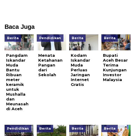
Baca Juga
Berita
Pendidikan
Berita
Berita
Pangdam
Menata
Kodam
Bupati
Iskandar
Ketahanan
Iskandar
Aceh Besar
Muda
Pangan
Muda
Terima
Bantu
dari
Perluas
Kunjungan
Ribuan
Sekolah
Jaringan
Investor
meter
Internet
Malaysia
keramik
Gratis
untuk
Mushalla
dan
Meunasah
di Aceh
Pendidikan
Berita
Berita
Berita