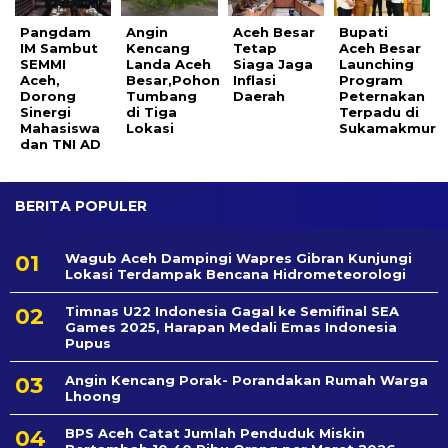
Pangdam
Angin
Aceh Besar
Bupati
IM Sambut
Kencang
Tetap
Aceh Besar
SEMMI
Landa Aceh
Siaga Jaga
Launching
Aceh,
Besar,Pohon
Inflasi
Program
Dorong
Tumbang
Daerah
Peternakan
Sinergi
di Tiga
Terpadu di
Mahasiswa
Lokasi
Sukamakmur
dan TNI AD
BERITA POPULER
Wagub Aceh Dampingi Wapres Gibran Kunjungi
Lokasi Terdampak Bencana Hidrometeorologi
Timnas U22 Indonesia Gagal ke Semifinal SEA
Games 2025, Harapan Medali Emas Indonesia
Pupus
Angin Kencang Porak- Porandakan Rumah Warga
Lhoong
BPS Aceh Catat Jumlah Penduduk Miskin