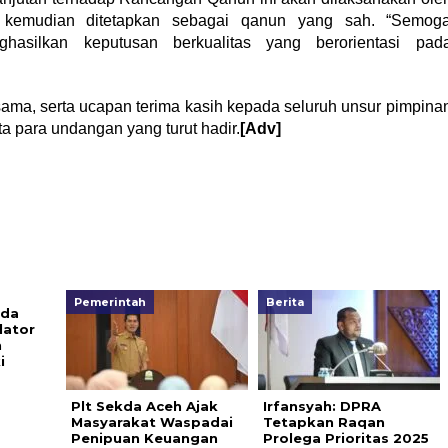
kemudian ditetapkan sebagai qanun yang sah. “Semog
asilkan keputusan berkualitas yang berorientasi pad
ama, serta ucapan terima kasih kepada seluruh unsur pimpina
a para undangan yang turut hadir.
[Adv]
Pemerintah
Berita
nda
lator
n
i
Plt Sekda Aceh Ajak
Irfansyah: DPRA
Masyarakat Waspadai
Tetapkan Raqan
Penipuan Keuangan
Prolega Prioritas 2025