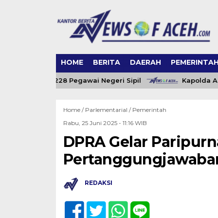
HOME
BERITA
DAERAH
PEMERINTA
eh Angkat 228 Pegawai Negeri Sipil
Kapolda Aceh 
Home /
Parlementarial
/
Pemerintah
Rabu, 25 Juni 2025 - 11:16 WIB
DPRA Gelar Paripur
Pertanggungjawaban
REDAKSI