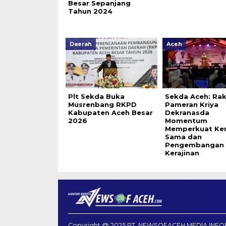
Besar Sepanjang
Tahun 2024
Daerah
Aceh
Plt Sekda Buka
Sekda Aceh: Rak
Musrenbang RKPD
Pameran Kriya
Kabupaten Aceh Besar
Dekranasda
2026
Momentum
Memperkuat Ker
Sama dan
Pengembangan
Kerajinan
Copyright @ 2025 PT. NEWSOFACEH MEDIA INFO