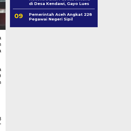
di Desa Kendawi, Gayo Lues
Pemerintah Aceh Angkat 228
Pegawai Negeri Sipil
a
n
a
a
9
h
8
”