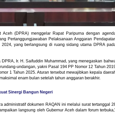
 Aceh (DPRA) menggelar Rapat Paripurna dengan agend
ang Pertanggungjawaban Pelaksanaan Anggaran Pendapata
 2024, yang berlangsung di ruang sidang utama DPRA pad
ua DPRA, Ir. H. Saifuddin Muhammad, yang menegaskan bahw
perundang-undangan, yakni Pasal 194 PP Nomor 12 Tahun 201
omor 1 Tahun 2025. Aturan tersebut mewajibkan kepala daera
ksimal enam bulan setelah tahun anggaran berakhir.
kuat Sinergi Bangun Negeri
 administratif dokumen RAQAN ini melalui surat tertanggal 2
isampaikan langsung oleh Gubernur Aceh dalam forum terbuka,