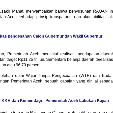
Muzakir Manaf, menyampaikan bahwa penyusunan RAQAN in
h Aceh terhadap prinsip transparansi dan akuntabilitas tat
kas pengesahan Calon Gubernur dan Wakil Gubernur
n, Pemerintah Aceh mencatat realisasi pendapatan daera
ari target Rp11,26 triliun. Sementara belanja daerah terealisas
liun atau 96,70 persen.
erolehan opini Wajar Tanpa Pengecualian (WTP) dari Bada
ngan Pemerintah Aceh, sebuah capaian yang dinilai sebaga
KKR dari Kemendagri, Pemerintah Aceh Lakukan Kajian
njutan terhadap Rancangan Qanun ini akan dilaksanakan ole