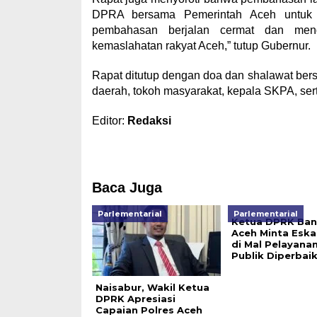
DPRA bersama Pemerintah Aceh untuk 
pembahasan berjalan cermat dan mengh
kemaslahatan rakyat Aceh,” tutup Gubernur.
Rapat ditutup dengan doa dan shalawat bers
daerah, tokoh masyarakat, kepala SKPA, sert
Editor:
Redaksi
Baca Juga
Parlementarial
Parlementarial
Ketua DPRK Ba
Aceh Minta Eska
di Mal Pelayana
Publik Diperbaik
Naisabur, Wakil Ketua
DPRK Apresiasi
Capaian Polres Aceh