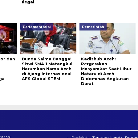
Ilegal
Parlementarial
Pemerintah
or dan
Bunda Salma Bangga!
Kadishub Aceh:
Siswi SMA 1 Matangkuli
Pergerakan
Harumkan Nama Aceh
Masyarakat Saat Libur
di Ajang Internasional
Nataru di Aceh
ja
AFS Global STEM
DidominasiAngkutan
Darat
RMASI