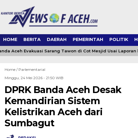
HOME
BERITA
DAERAH
PEMERINTAH
POLITIK
H
da Aceh Evakuasi Sarang Tawon di Cot Mesjid Usai Laporan ke
Home /
Parlementarial
Minggu, 24 Mei 2026 - 21:50 WIB
DPRK Banda Aceh Desak
Kemandirian Sistem
Kelistrikan Aceh dari
Sumbagut
REDAKSI