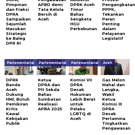
Pimpinan
APBD demi
DPRK Aceh
Pengangkata
dan Fraksi
Tata Kelola
Timur
PPPK,
DPRA
Bersih di
Bahas
Tekankan
Sampaikan
Aceh
Sengketa
Peran
Sejumlah
HGU
Penting
Masukan
Perkebunan
dalam
Strategis
Pelayanan
ke Baleg
Legislatif
DPR RI
Parlementarial
Parlementarial
Parlementarial
Aceh
DPRK
Ketua
Komisi VII
Gas Melon
Banda
DPRA dan
DPRA
Mahal dan
Aceh
Plt Sekda
Desak
Langka,
Dukung
Bahas
Hukuman
Wakil
HMI, Butuh
Sumbatan
Lebih Berat
Ketua
Pemikiran
Realisasi
untuk
Komisi III
Kritis
APBA 2025
Pelaku
DPRA
Kawal
LGBTQ di
Desak
Kebijakan
Aceh
Pertamina
Publik
Tingkatkan
Pengawasan