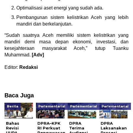
Optimalisasi aset energi yang sudah ada.
Pembangunan sistem kelistrikan Aceh yang lebih
mandiri dan berkelanjutan.
“Sudah saatnya Aceh memiliki sistem kelistrikan yang
mandiri demi masa depan ekonomi, investasi, dan
kesejahteraan masyarakat Aceh,” tutup Tuanku
Muhammad.
[Adv]
Editor:
Redaksi
Baca Juga
Berita
Parlementarial
Parlementarial
Parlementarial
Bahas
DPRA–KPK
DPRA
DPRA
Revisi
RI Perkuat
Terima
Laksanakan
UUPA,
Pengawasan
Audiensi
Prosesi