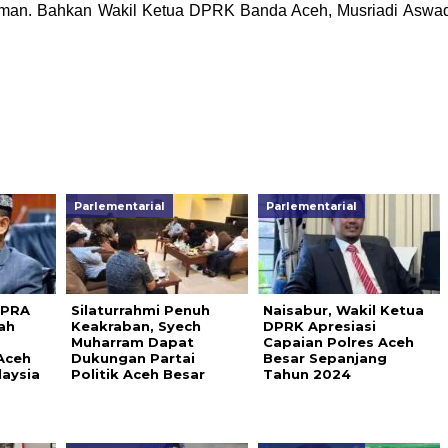
ahman. Bahkan Wakil Ketua DPRK Banda Aceh, Musriadi Aswa
Parlementarial
Parlementarial
DPRA
Silaturrahmi Penuh
Naisabur, Wakil Ketua
ah
Keakraban, Syech
DPRK Apresiasi
Muharram Dapat
Capaian Polres Aceh
Aceh
Dukungan Partai
Besar Sepanjang
laysia
Politik Aceh Besar
Tahun 2024