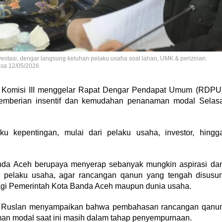
vestasi, dengar langsung keluhan pelaku usaha soal lahan, UMK & perizinan.
sa 12/05/2026.
Komisi III menggelar Rapat Dengar Pendapat Umum (RDPU
 pemberian insentif dan kemudahan penanaman modal Selas
ku kepentingan, mulai dari pelaku usaha, investor, hingg
anda Aceh berupaya menyerap sebanyak mungkin aspirasi da
a pelaku usaha, agar rancangan qanun yang tengah disusu
gi Pemerintah Kota Banda Aceh maupun dunia usaha.
s Ruslan menyampaikan bahwa pembahasan rancangan qanu
an modal saat ini masih dalam tahap penyempurnaan.