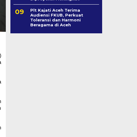
Plt Kajati Aceh Terima
Audiensi FKUB, Perkuat
Toleransi dan Harmoni
Beragama di Aceh
)
a
a
n
n
n