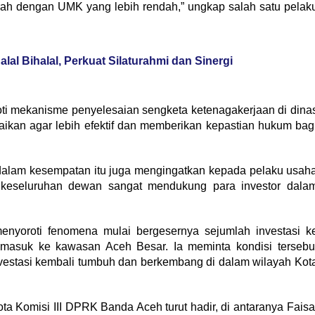
rah dengan UMK yang lebih rendah,” ungkap salah satu pelak
al Bihalal, Perkuat Silaturahmi dan Sinergi
oti mekanisme penyelesaian sengketa ketenagakerjaan di dina
baikan agar lebih efektif dan memberikan kepastian hukum bag
dalam kesempatan itu juga mengingatkan kepada pelaku usah
 keseluruhan dewan sangat mendukung para investor dala
 menyoroti fenomena mulai bergesernya sejumlah investasi k
masuk ke kawasan Aceh Besar. Ia meminta kondisi tersebu
nvestasi kembali tumbuh dan berkembang di dalam wilayah Kot
a Komisi III DPRK Banda Aceh turut hadir, di antaranya Faisa