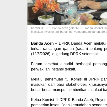
Komisi III DPRK Banda Aceh gelar RDPU raqan insentif in
Masukan investor jadi bahan penyempurnaan qanun, Sela
Banda Aceh –
DPRK Banda Aceh melalui 
terkait rancangan qanun (raqan) tentang
(12/5/2026), di gedung DPRK setempat.
Forum tersebut dihadiri berbagai pemang
perwakilan instansi terkait.
Melalui pertemuan itu, Komisi III DPRK B
masukan dari para stakeholder, khususny
benar-benar mampu memberikan manfaat ba
Ketua Komisi III DPRK Banda Aceh, Roye
pemberian insentif dan kemudahan penanam