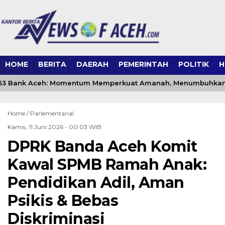
HOME
BERITA
DAERAH
PEMERINTAH
POLITIK
H
3 Bank Aceh: Momentum Memperkuat Amanah, Menumbuhkan 
Home /
Parlementarial
Kamis, 11 Juni 2026 - 00:03 WIB
DPRK Banda Aceh Komit
Kawal SPMB Ramah Anak:
Pendidikan Adil, Aman
Psikis & Bebas
Diskriminasi