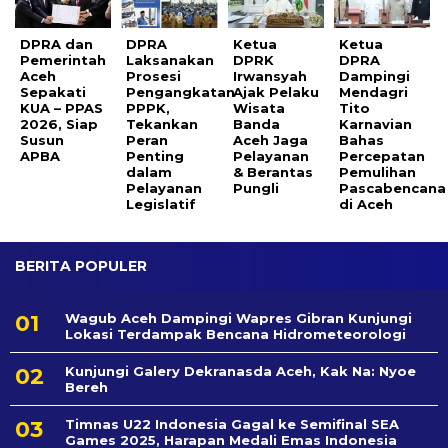
DPRA dan
DPRA
Ketua
Ketua
Pemerintah
Laksanakan
DPRK
DPRA
Aceh
Prosesi
Irwansyah
Dampingi
Sepakati
Pengangkatan
Ajak Pelaku
Mendagri
KUA – PPAS
PPPK,
Wisata
Tito
2026, Siap
Tekankan
Banda
Karnavian
Susun
Peran
Aceh Jaga
Bahas
APBA
Penting
Pelayanan
Percepatan
dalam
& Berantas
Pemulihan
Pelayanan
Pungli
Pascabencana
Legislatif
di Aceh
BERITA POPULER
Wagub Aceh Dampingi Wapres Gibran Kunjungi
Lokasi Terdampak Bencana Hidrometeorologi
Kunjungi Galery Dekranasda Aceh, Kak Na: Nyoe
Bereh
Timnas U22 Indonesia Gagal ke Semifinal SEA
Games 2025, Harapan Medali Emas Indonesia