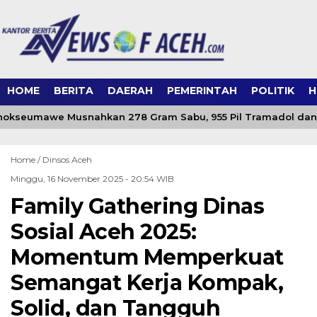
HOME
BERITA
DAERAH
PEMERINTAH
POLITIK
H
hokseumawe Musnahkan 278 Gram Sabu, 955 Pil Tramadol dan K
Home /
Dinsos Aceh
Minggu, 16 November 2025 - 20:54 WIB
Family Gathering Dinas
Sosial Aceh 2025:
Momentum Memperkuat
Semangat Kerja Kompak,
Solid, dan Tangguh