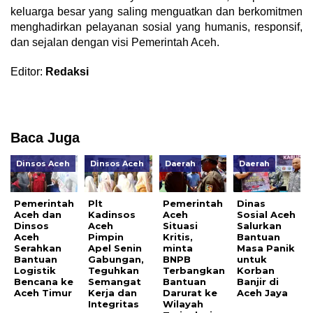
keluarga besar yang saling menguatkan dan berkomitmen
menghadirkan pelayanan sosial yang humanis, responsif,
dan sejalan dengan visi Pemerintah Aceh.
Editor:
Redaksi
Baca Juga
Dinsos Aceh
Dinsos Aceh
Daerah
Daerah
Pemerintah
Plt
Pemerintah
Dinas
Aceh dan
Kadinsos
Aceh
Sosial Aceh
Dinsos
Aceh
Situasi
Salurkan
Aceh
Pimpin
Kritis,
Bantuan
Serahkan
Apel Senin
minta
Masa Panik
Bantuan
Gabungan,
BNPB
untuk
Logistik
Teguhkan
Terbangkan
Korban
Bencana ke
Semangat
Bantuan
Banjir di
Aceh Timur
Kerja dan
Darurat ke
Aceh Jaya
Integritas
Wilayah