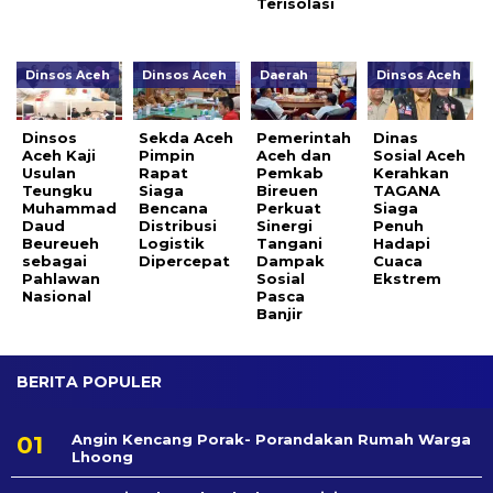
Terisolasi
Dinsos Aceh
Dinsos Aceh
Daerah
Dinsos Aceh
Dinsos
Sekda Aceh
Pemerintah
Dinas
Aceh Kaji
Pimpin
Aceh dan
Sosial Aceh
Usulan
Rapat
Pemkab
Kerahkan
Teungku
Siaga
Bireuen
TAGANA
Muhammad
Bencana
Perkuat
Siaga
Daud
Distribusi
Sinergi
Penuh
Beureueh
Logistik
Tangani
Hadapi
sebagai
Dipercepat
Dampak
Cuaca
Pahlawan
Sosial
Ekstrem
Nasional
Pasca
Banjir
BERITA POPULER
Angin Kencang Porak- Porandakan Rumah Warga
Lhoong