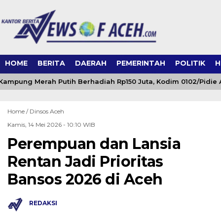
HOME
BERITA
DAERAH
PEMERINTAH
POLITIK
H
ampung Merah Putih Berhadiah Rp150 Juta, Kodim 0102/Pidie A
Home /
Dinsos Aceh
Kamis, 14 Mei 2026 - 10:10 WIB
Perempuan dan Lansia
Rentan Jadi Prioritas
Bansos 2026 di Aceh
REDAKSI