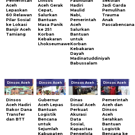
Pemerintah
Dinsos
Fadhlullah
Sekolah
Aceh
Aceh Gerak
Hadiri
Jadi Garda
Lepaskan
Cepat,
Maulid
Pemulihan
60 Relawan
Salurkan
Nabi,
Trauma
Pilar Sosial
Bantuan
Pemerintah
Anak
ke Lokasi
Masa Panik
Aceh
Pascabencana
Banjir Aceh
ke 251
Salurkan
Tamiang
Korban
Bantuan
Kebakaran
untuk
Lhokseumawe
Korban
Kebakaran
Dayah
Madinatuddiniyah
Babussalam
Dinsos Aceh
Dinsos Aceh
Dinsos Aceh
Dinsos Aceh
Dinsos
Gubernur
Dinas
Pemerintah
Aceh Hadiri
Aceh Lepas
Sosial Aceh
Aceh dan
Rakor Dana
Bantuan
Perkuat
Dinsos
Transfer
Logistik
Akurasi
Aceh
dan BTT
Bencana
Data
Serahkan
untuk
Sosial,
Bantuan
Sejumlah
Kapasitas
Logistik
Kabupaten
Pengelola
Bencana ke