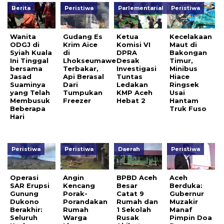
Berita
Peristiwa
Parlementarial
Peristiwa
Wanita
Gudang Es
Ketua
Kecelakaan
ODGJ di
Krim Aice
Komisi VI
Maut di
Syiah Kuala
di
DPRA
Bakongan
Ini Tinggal
Lhokseumawe
Desak
Timur,
bersama
Terbakar,
Investigasi
Minibus
Jasad
Api Berasal
Tuntas
Hiace
Suaminya
Dari
Ledakan
Ringsek
yang Telah
Tumpukan
KMP Aceh
Usai
Membusuk
Freezer
Hebat 2
Hantam
Beberapa
Truk Fuso
Hari
Peristiwa
Peristiwa
Daerah
Peristiwa
Operasi
Angin
BPBD Aceh
Aceh
SAR Erupsi
Kencang
Besar
Berduka:
Gunung
Porak-
Catat 9
Gubernur
Dukono
Porandakan
Rumah dan
Muzakir
Berakhir:
Rumah
1 Sekolah
Manaf
Seluruh
Warga
Rusak
Pimpin Doa