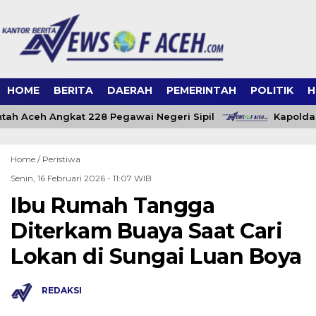
HOME
BERITA
DAERAH
PEMERINTAH
POLITIK
H
ah Aceh Angkat 228 Pegawai Negeri Sipil
Kapolda 
Home /
Peristiwa
Senin, 16 Februari 2026 - 11:07 WIB
Ibu Rumah Tangga
Diterkam Buaya Saat Cari
Lokan di Sungai Luan Boya
REDAKSI