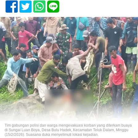
Tim gabungan polisi dan warga mengevakuasi korban yang diterkam buaya
di Sungai Luan Boya, Desa Bulu Hadek, Kecamatan Teluk Dalam, Minggu
(15/2/2026). Suasana duka menyelimuti lokasi kejadian.