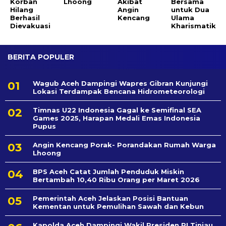
Korban
Lhoong
Akibat
Bersama
Hilang
Angin
untuk Dua
Berhasil
Kencang
Ulama
Dievakuasi
Kharismatik
BERITA POPULER
Wagub Aceh Dampingi Wapres Gibran Kunjungi
Lokasi Terdampak Bencana Hidrometeorologi
Timnas U22 Indonesia Gagal ke Semifinal SEA
Games 2025, Harapan Medali Emas Indonesia
Pupus
Angin Kencang Porak- Porandakan Rumah Warga
Lhoong
BPS Aceh Catat Jumlah Penduduk Miskin
Bertambah 10,40 Ribu Orang per Maret 2026
Pemerintah Aceh Jelaskan Posisi Bantuan
Kementan untuk Pemulihan Sawah dan Kebun
Kapolda Aceh Dampingi Wakil Presiden RI Tinjau