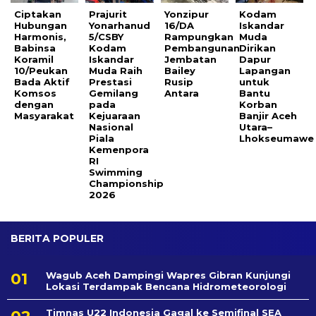
Ciptakan
Prajurit
Yonzipur
Kodam
Hubungan
Yonarhanud
16/DA
Iskandar
Harmonis,
5/CSBY
Rampungkan
Muda
Babinsa
Kodam
Pembangunan
Dirikan
Koramil
Iskandar
Jembatan
Dapur
10/Peukan
Muda Raih
Bailey
Lapangan
Bada Aktif
Prestasi
Rusip
untuk
Komsos
Gemilang
Antara
Bantu
dengan
pada
Korban
Masyarakat
Kejuaraan
Banjir Aceh
Nasional
Utara–
Piala
Lhokseumawe
Kemenpora
RI
Swimming
Championship
2026
BERITA POPULER
Wagub Aceh Dampingi Wapres Gibran Kunjungi
Lokasi Terdampak Bencana Hidrometeorologi
Timnas U22 Indonesia Gagal ke Semifinal SEA