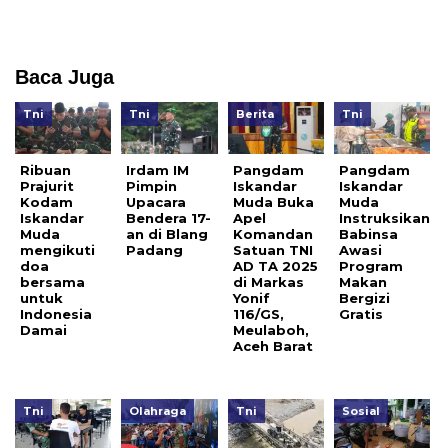
Baca Juga
Tni
Tni
Berita
Tni
Ribuan
Irdam IM
Pangdam
Pangdam
Prajurit
Pimpin
Iskandar
Iskandar
Kodam
Upacara
Muda Buka
Muda
Iskandar
Bendera 17-
Apel
Instruksikan
Muda
an di Blang
Komandan
Babinsa
mengikuti
Padang
Satuan TNI
Awasi
doa
AD TA 2025
Program
bersama
di Markas
Makan
untuk
Yonif
Bergizi
Indonesia
116/GS,
Gratis
Damai
Meulaboh,
Aceh Barat
Tni
Olahraga
Tni
Sosial