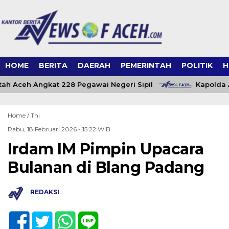
HOME
BERITA
DAERAH
PEMERINTAH
POLITIK
H
ah Aceh Angkat 228 Pegawai Negeri Sipil
Kapolda A
Home /
Tni
Rabu, 18 Februari 2026 - 15:22 WIB
Irdam IM Pimpin Upacara
Bulanan di Blang Padang
REDAKSI