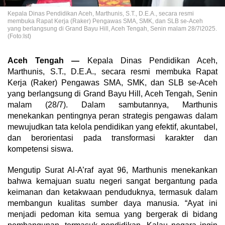
Kepala Dinas Pendidikan Aceh, Marthunis, S.T., D.E.A., secara resmi
membuka Rapat Kerja (Raker) Pengawas SMA, SMK, dan SLB se-Aceh
yang berlangsung di Grand Bayu Hill, Aceh Tengah, Senin malam 28/7l2025.
(Foto:Ist)
Aceh Tengah —
Kepala Dinas Pendidikan Aceh,
Marthunis, S.T., D.E.A., secara resmi membuka Rapat
Kerja (Raker) Pengawas SMA, SMK, dan SLB se-Aceh
yang berlangsung di Grand Bayu Hill, Aceh Tengah, Senin
malam (28/7). Dalam sambutannya, Marthunis
menekankan pentingnya peran strategis pengawas dalam
mewujudkan tata kelola pendidikan yang efektif, akuntabel,
dan berorientasi pada transformasi karakter dan
kompetensi siswa.
Mengutip Surat Al-A’raf ayat 96, Marthunis menekankan
bahwa kemajuan suatu negeri sangat bergantung pada
keimanan dan ketakwaan penduduknya, termasuk dalam
membangun kualitas sumber daya manusia. “Ayat ini
menjadi pedoman kita semua yang bergerak di bidang