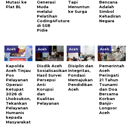
Mutasi ke
Generasi
Tapi
Bencana
Plat BL
Muda
Menuntun
Adalah
melalui
ke Surga
Simbol
Pelatihan
Kehadiran
Coding4Future
Negara
di SSB
Pidie
Aceh
Aceh
Aceh
Aceh
Kapolda
Disdik Aceh
Disiplin dan
Pemerintah
Aceh Tinjau
Sosialisasikan
Integritas,
Aceh
Pos
Hasil Survei
Fondasi
Peringati
Pelayanan
Persepsi
Memajukan
21 Tahun
Operasi
Anti
Pendidikan
Tsunami
Ketupat
Korupsi
Aceh
dan Doa
2026 di
dan
Bersama
Lhoksukon,
Kualitas
Korban
Tekankan
Pelayanan
Banjir-
Pelayanan
Longsor
Humanis
Aceh
kepada
Masyarakat