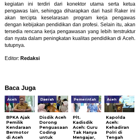
kegiatan ini terdiri dari konektor utama serta ketua
pengawas lain, sehingga diharapkan dari hasil Raker ini
akan tercipta keselarasan program kerja pengawas
dengan kebijakan pendidikan dan profesi. Selain itu, akan
tersedia rencana kerja pengawasan yang lebih terstruktur
dan nyata dalam peningkatan kualitas pendidikan di Aceh.
tutupnya.
Editor:
Redaksi
Baca Juga
Aceh
Daerah
Pemerintah
Aceh
BPKA Ajak
Disdik Aceh
Plt.
Kapolda
Pemilik
Dorong
Kadisdik
Aceh:
Kendaraan
Penguasaan
Aceh: Guru
Kehadiran
Bermotor
Coding
Tak Hanya
Polri di
di Aceh
untuk
Mengajar,
Tengah