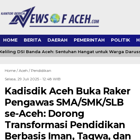
HOME
BERITA
DAERAH
PEMERINTAH
POLITIK
H
liling DSI Banda Aceh: Sentuhan Hangat untuk Warga Darus
Home /
Aceh
/
Pendidikan
Selasa, 29 Juli 2025 - 12:48 WIB
Kadisdik Aceh Buka Raker
Pengawas SMA/SMK/SLB
se-Aceh: Dorong
Transformasi Pendidikan
Berbasis Iman, Taqwa, dan