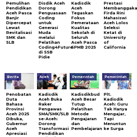
Pemulihan
Disdik Aceh
Kadisdik
Prestasi
Pendidikan
Dorong
Aceh
Membanggaka
Aceh Pasca
Penguasaan
Tegaskan
Firda Rini
Banjir
Coding
Fokus
Mahasiswi
Dipercepat
untuk
Pemerataan
Aceh Lolos
Lewat
Generasi
Kualitas
Seleksi
Revitalisasi
Muda
Sekolah di
Ketat di
SMK dan
melalui
Seluruh
University
SLB
Pelatihan
Aceh Pasca
of
Coding4Future
SPMB 2025
California
di SSB
Pidie
Berita
Aceh
Pemerintah
Pemerintah
Penobatan
Kadisdik
Kadisdikbud
Plt.
Duta
Aceh Buka
Aceh Besar
Kadisdik
Bahasa
Raker
Tutup
Aceh: Guru
Provinsi
Pengawas
Pelatihan
Tak Hanya
Aceh 2025
SMA/SMK/SLB
Metode
Mengajar,
Dibuka,
se-Aceh:
Pengajaran
Tapi
Gubernur
Dorong
dan
Menuntun
Aceh
Transformasi
Pembelajaran
ke Surga
Apresiasi
Pendidikan