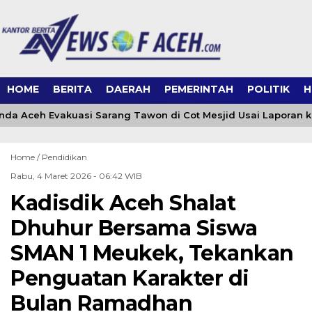
HOME
BERITA
DAERAH
PEMERINTAH
POLITIK
H
a Aceh Evakuasi Sarang Tawon di Cot Mesjid Usai Laporan ke 
Home /
Pendidikan
Rabu, 4 Maret 2026 - 06:42 WIB
Kadisdik Aceh Shalat
Dhuhur Bersama Siswa
SMAN 1 Meukek, Tekankan
Penguatan Karakter di
Bulan Ramadhan