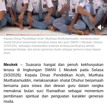
Kepala Dinas Pendidikan Aceh, Murthala Murthalamuddin, melaksanakan
shalat Dhuhur berjamaah bersama siswa dan guru SMAN 1 Meukek, Selasa
(3/3/2026), sekaligus memberikan motivasi tentang pentingnya akhlak,
semangat belajar, dan peran generasi muda sebagai penerus masa depan
Aceh.
Meukek
– Suasana hangat dan penuh kekhusyukan
terasa di lingkungan SMAN 1 Meukek pada Selasa
(3/3/2026). Kepala Dinas Pendidikan Aceh, Murthala
Murthalamuddin, melaksanakan shalat Dhuhur berjamaah
bersama para siswa dan dewan guru dalam rangka
memaknai bulan suci Ramadhan sebagai momentum
pembinaan spiritual dan penguatan karakter generasi
muda.