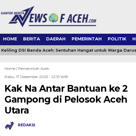
HOME
BERITA
DAERAH
PEMERINTAH
POLITIK
H
eliling DSI Banda Aceh: Sentuhan Hangat untuk Warga Daru
Home /
Pemerintah Aceh
Rabu, 17 Desember 2025 - 22:51 WIB
Kak Na Antar Bantuan ke 2
Gampong di Pelosok Aceh
Utara
REDAKSI