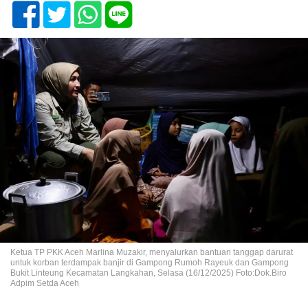
Ketua TP PKK Aceh Marlina Muzakir, menyalurkan bantuan tanggap darurat
untuk korban terdampak banjir di Gampong Rumoh Rayeuk dan Gampong
Bukit Linteung Kecamatan Langkahan, Selasa (16/12/2025) Foto:Dok.Biro
Adpim Setda Aceh