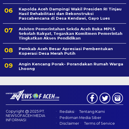
Kapolda Aceh Dampingi Wakil Presiden RI Tinjau
Hasil Rehabilitasi dan Rekonstruksi
Pascabencana di Desa Kendawi, Gayo Lues
𝗔𝘀𝗶𝘀𝘁𝗲𝗻 𝗣𝗲𝗺𝗲𝗿𝗶𝗻𝘁𝗮𝗵𝗮𝗻 𝗦𝗲k𝗱𝗮 𝗔𝗰𝗲𝗵 𝗕𝘂𝗸𝗮 𝗠𝗣𝗟𝗦
𝗦𝗲𝗸𝗼𝗹𝗮𝗵 𝗥𝗮𝗸𝘆𝗮𝘁, 𝗧𝗲𝗴𝗮𝘀𝗸𝗮𝗻 𝗞𝗼𝗺𝗶𝘁𝗺𝗲𝗻 𝗣𝗲𝗺𝗲𝗿𝗶𝗻𝘁𝗮𝗵
𝗧𝗶𝗻𝗴𝗸𝗮𝘁𝗸𝗮𝗻 𝗔𝗸𝘀𝗲𝘀 𝗣𝗲𝗻𝗱𝗶𝗱𝗶𝗸𝗮𝗻
Pemkab Aceh Besar Apresiasi Pembentukan
Koperasi Desa Merah Putih
Angin Kencang Porak- Porandakan Rumah Warga
Lhoong
Copyright @ 2025 PT.
Redaksi
Tentang Kami
NEWSOFACEH MEDIA
Pedoman Media Siber
INFORMASI
Disclaimer
Terms of Service