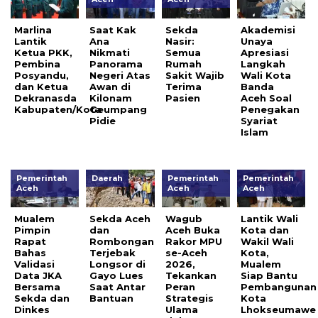
Marlina
Saat Kak
Sekda
Akademisi
Lantik
Ana
Nasir:
Unaya
Ketua PKK,
Nikmati
Semua
Apresiasi
Pembina
Panorama
Rumah
Langkah
Posyandu,
Negeri Atas
Sakit Wajib
Wali Kota
dan Ketua
Awan di
Terima
Banda
Dekranasda
Kilonam
Pasien
Aceh Soal
Kabupaten/Kota
Geumpang
Penegakan
Pidie
Syariat
Islam
Pemerintah
Daerah
Pemerintah
Pemerintah
Aceh
Aceh
Aceh
Mualem
Sekda Aceh
Wagub
Lantik Wali
Pimpin
dan
Aceh Buka
Kota dan
Rapat
Rombongan
Rakor MPU
Wakil Wali
Bahas
Terjebak
se-Aceh
Kota,
Validasi
Longsor di
2026,
Mualem
Data JKA
Gayo Lues
Tekankan
Siap Bantu
Bersama
Saat Antar
Peran
Pembangunan
Sekda dan
Bantuan
Strategis
Kota
Dinkes ‎
Ulama
Lhokseumawe