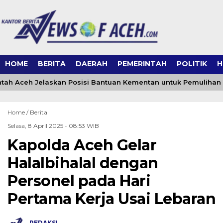
HOME
BERITA
DAERAH
PEMERINTAH
POLITIK
H
ah Aceh Jelaskan Posisi Bantuan Kementan untuk Pemulihan
Home /
Berita
Selasa, 8 April 2025 - 08:53 WIB
Kapolda Aceh Gelar
Halalbihalal dengan
Personel pada Hari
Pertama Kerja Usai Lebaran
REDAKSI