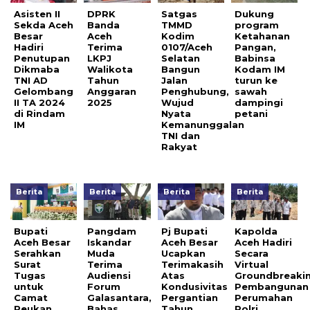
Asisten II
DPRK
Satgas
Dukung
Sekda Aceh
Banda
TMMD
program
Besar
Aceh
Kodim
Ketahanan
Hadiri
Terima
0107/Aceh
Pangan,
Penutupan
LKPJ
Selatan
Babinsa
Dikmaba
Walikota
Bangun
Kodam IM
TNI AD
Tahun
Jalan
turun ke
Gelombang
Anggaran
Penghubung,
sawah
II TA 2024
2025
Wujud
dampingi
di Rindam
Nyata
petani
IM
Kemanunggalan
TNI dan
Rakyat
Berita
Berita
Berita
Berita
Bupati
Pangdam
Pj Bupati
Kapolda
Aceh Besar
Iskandar
Aceh Besar
Aceh Hadiri
Serahkan
Muda
Ucapkan
Secara
Surat
Terima
Terimakasih
Virtual
Tugas
Audiensi
Atas
Groundbreaki
untuk
Forum
Kondusivitas
Pembangunan
Camat
Galasantara,
Pergantian
Perumahan
Peukan
Bahas
Tahun
Polri