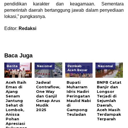
pendidikan karakter dan keagamaan. Sementara
pemerintah daerah bertanggung jawab dalam penyediaan
lokasi,” pungkasnya.
Editor:
Redaksi
Baca Juga
Berita
Nasional
Pemkab
Nasional
Aceh Besar
Aceh Raih
Jadwal
Bupati
BNPB Catat
Emas di
Contraflow,
Muharram
Banjir dan
Ajang
One Way
Idris Hadiri
Longsor
Senam
dan Ganjil
Peringatan
Terjadi di
Jantung
Genap Arus
Maulid Nabi
Sejumlah
Sehat di
Mudik
di
Daerah,
Lombok,
2025
Gampong
Aceh Masih
Anissa
Teuladan
Terdampak
Pohan
Terparah
Apresiasi