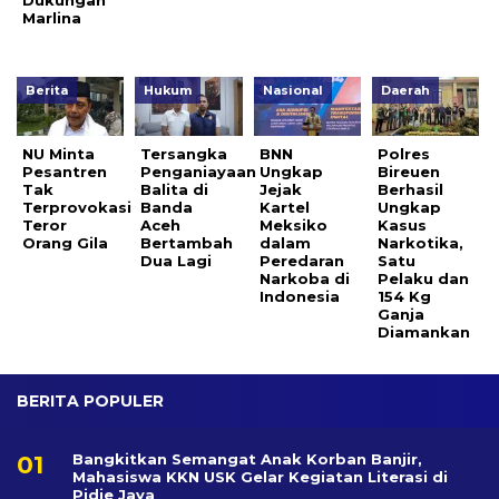
Dukungan
Marlina
Berita
Hukum
Nasional
Daerah
NU Minta
Tersangka
BNN
Polres
Pesantren
Penganiayaan
Ungkap
Bireuen
Tak
Balita di
Jejak
Berhasil
Terprovokasi
Banda
Kartel
Ungkap
Teror
Aceh
Meksiko
Kasus
Orang Gila
Bertambah
dalam
Narkotika,
Dua Lagi
Peredaran
Satu
Narkoba di
Pelaku dan
Indonesia
154 Kg
Ganja
Diamankan
BERITA POPULER
Bangkitkan Semangat Anak Korban Banjir,
Mahasiswa KKN USK Gelar Kegiatan Literasi di
Pidie Jaya