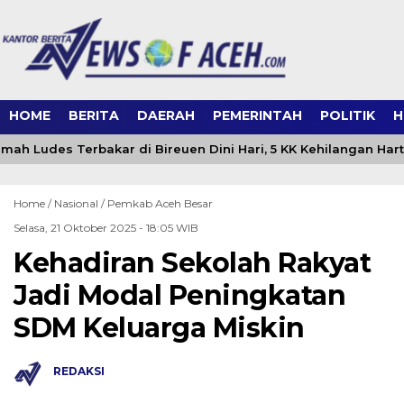
HOME
BERITA
DAERAH
PEMERINTAH
POLITIK
H
ah Ludes Terbakar di Bireuen Dini Hari, 5 KK Kehilangan Har
Home /
Nasional
/
Pemkab Aceh Besar
Selasa, 21 Oktober 2025 - 18:05 WIB
Kehadiran Sekolah Rakyat
Jadi Modal Peningkatan
SDM Keluarga Miskin
REDAKSI