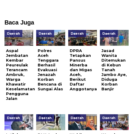
Baca Juga
Daerah
Daerah
Daerah
Daerah
Aspal
Polres
DPRA
Jasad
Jembatan
Aceh
Tetapkan
Wanita
Kembar
Tenggara
Pansus
Ditemukan
Peureulak
Berhasil
Minerba
di Kebun
Terancam
Evakuasi
dan Migas
Tanah
Ambruk,
Jenazah
Aceh,
Jambo Aye,
Warga
Korban
Berikut
Diduga
Khawatir
Bencana di
Daftar
Korban
Keselamatan
Sungai Alas
Anggotanya
Banjir
Pengguna
Jalan
Daerah
Daerah
Daerah
Daerah