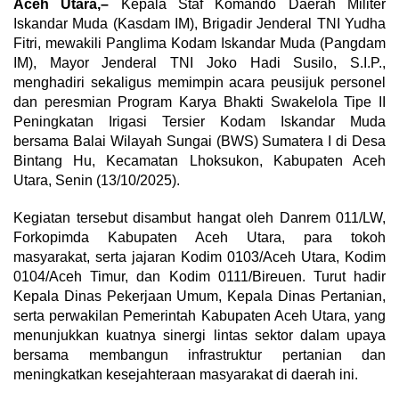
Aceh Utara,–
Kepala Staf Komando Daerah Militer
Iskandar Muda (Kasdam IM), Brigadir Jenderal TNI Yudha
Fitri, mewakili Panglima Kodam Iskandar Muda (Pangdam
IM), Mayor Jenderal TNI Joko Hadi Susilo, S.I.P.,
menghadiri sekaligus memimpin acara peusijuk personel
dan peresmian Program Karya Bhakti Swakelola Tipe II
Peningkatan Irigasi Tersier Kodam Iskandar Muda
bersama Balai Wilayah Sungai (BWS) Sumatera I di Desa
Bintang Hu, Kecamatan Lhoksukon, Kabupaten Aceh
Utara, Senin (13/10/2025).
Kegiatan tersebut disambut hangat oleh Danrem 011/LW,
Forkopimda Kabupaten Aceh Utara, para tokoh
masyarakat, serta jajaran Kodim 0103/Aceh Utara, Kodim
0104/Aceh Timur, dan Kodim 0111/Bireuen. Turut hadir
Kepala Dinas Pekerjaan Umum, Kepala Dinas Pertanian,
serta perwakilan Pemerintah Kabupaten Aceh Utara, yang
menunjukkan kuatnya sinergi lintas sektor dalam upaya
bersama membangun infrastruktur pertanian dan
meningkatkan kesejahteraan masyarakat di daerah ini.