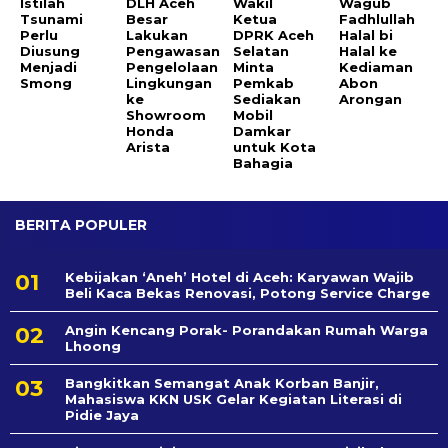
Istilah
DLH Aceh
Wakil
Wagub
Tsunami
Besar
Ketua
Fadhlullah
Perlu
Lakukan
DPRK Aceh
Halal bi
Diusung
Pengawasan
Selatan
Halal ke
Menjadi
Pengelolaan
Minta
Kediaman
Smong
Lingkungan
Pemkab
Abon
ke
Sediakan
Arongan
Showroom
Mobil
Honda
Damkar
Arista
untuk Kota
Bahagia
BERITA POPULER
Kebijakan ‘Aneh’ Hotel di Aceh: Karyawan Wajib
Beli Kaca Bekas Renovasi, Potong Service Charge
Angin Kencang Porak- Porandakan Rumah Warga
Lhoong
Bangkitkan Semangat Anak Korban Banjir,
Mahasiswa KKN USK Gelar Kegiatan Literasi di
Pidie Jaya