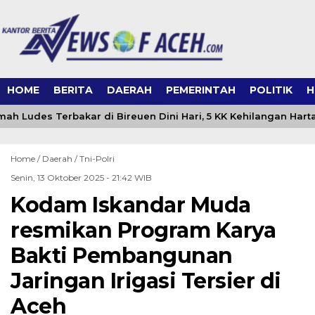
HOME
BERITA
DAERAH
PEMERINTAH
POLITIK
H
ah Ludes Terbakar di Bireuen Dini Hari, 5 KK Kehilangan Hart
Home /
Daerah
/
Tni-Polri
Senin, 13 Oktober 2025 - 21:42 WIB
Kodam Iskandar Muda
resmikan Program Karya
Bakti Pembangunan
Jaringan Irigasi Tersier di
Aceh