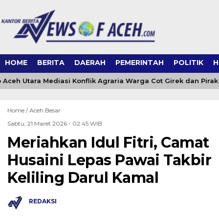
HOME
BERITA
DAERAH
PEMERINTAH
POLITIK
H
ceh Utara Mediasi Konflik Agraria Warga Cot Girek dan Pirak
Home /
Aceh Besar
Sabtu, 21 Maret 2026 - 02:45 WIB
Meriahkan Idul Fitri, Camat
Husaini Lepas Pawai Takbir
Keliling Darul Kamal
REDAKSI