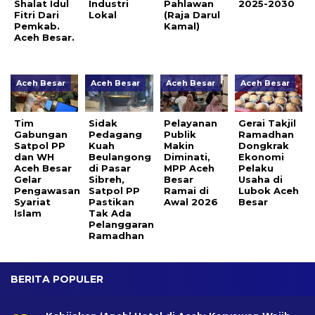
Shalat Idul
Industri
Pahlawan
2025-2030
Fitri Dari
Lokal
(Raja Darul
Pemkab.
Kamal)
Aceh Besar.
Aceh Besar
Aceh Besar
Aceh Besar
Aceh Besar
Tim
Sidak
Pelayanan
Gerai Takjil
Gabungan
Pedagang
Publik
Ramadhan
Satpol PP
Kuah
Makin
Dongkrak
dan WH
Beulangong
Diminati,
Ekonomi
Aceh Besar
di Pasar
MPP Aceh
Pelaku
Gelar
Sibreh,
Besar
Usaha di
Pengawasan
Satpol PP
Ramai di
Lubok Aceh
Syariat
Pastikan
Awal 2026
Besar
Islam
Tak Ada
Pelanggaran
Ramadhan
BERITA POPULER