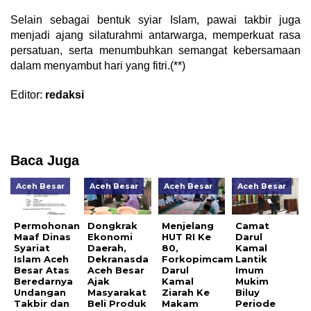
Selain sebagai bentuk syiar Islam, pawai takbir juga
menjadi ajang silaturahmi antarwarga, memperkuat rasa
persatuan, serta menumbuhkan semangat kebersamaan
dalam menyambut hari yang fitri.(**)
Editor:
redaksi
Baca Juga
Aceh Besar
Aceh Besar
Aceh Besar
Aceh Besar
Permohonan
Dongkrak
Menjelang
Camat
Maaf Dinas
Ekonomi
HUT RI Ke
Darul
Syariat
Daerah,
80,
Kamal
Islam Aceh
Dekranasda
Forkopimcam
Lantik
Besar Atas
Aceh Besar
Darul
Imum
Beredarnya
Ajak
Kamal
Mukim
Undangan
Masyarakat
Ziarah Ke
Biluy
Takbir dan
Beli Produk
Makam
Periode