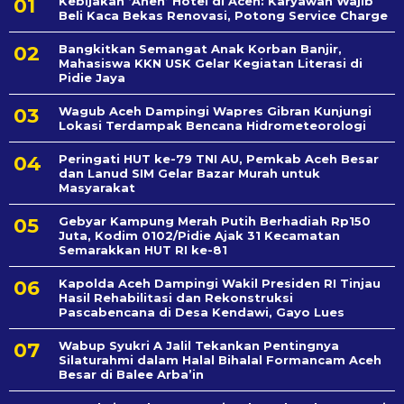
Kebijakan ‘Aneh’ Hotel di Aceh: Karyawan Wajib
Beli Kaca Bekas Renovasi, Potong Service Charge
Bangkitkan Semangat Anak Korban Banjir,
Mahasiswa KKN USK Gelar Kegiatan Literasi di
Pidie Jaya
Wagub Aceh Dampingi Wapres Gibran Kunjungi
Lokasi Terdampak Bencana Hidrometeorologi
Peringati HUT ke-79 TNI AU, Pemkab Aceh Besar
dan Lanud SIM Gelar Bazar Murah untuk
Masyarakat
Gebyar Kampung Merah Putih Berhadiah Rp150
Juta, Kodim 0102/Pidie Ajak 31 Kecamatan
Semarakkan HUT RI ke-81
Kapolda Aceh Dampingi Wakil Presiden RI Tinjau
Hasil Rehabilitasi dan Rekonstruksi
Pascabencana di Desa Kendawi, Gayo Lues
Wabup Syukri A Jalil Tekankan Pentingnya
Silaturahmi dalam Halal Bihalal Formancam Aceh
Besar di Balee Arba’in