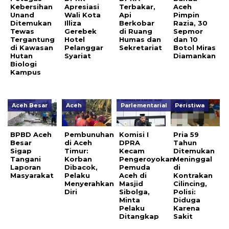
Kebersihan
Apresiasi
Terbakar,
Aceh
Unand
Wali Kota
Api
Pimpin
Ditemukan
Illiza
Berkobar
Razia, 30
Tewas
Gerebek
di Ruang
Sepmor
Tergantung
Hotel
Humas dan
dan 10
di Kawasan
Pelanggar
Sekretariat
Botol Miras
Hutan
Syariat
Diamankan
Biologi
Kampus
Aceh Besar
Aceh
Parlementarial
Peristiwa
BPBD Aceh
Pembunuhan
Komisi I
Pria 59
Besar
di Aceh
DPRA
Tahun
Sigap
Timur:
Kecam
Ditemukan
Tangani
Korban
Pengeroyokan
Meninggal
Laporan
Dibacok,
Pemuda
di
Masyarakat
Pelaku
Aceh di
Kontrakan
Menyerahkan
Masjid
Cilincing,
Diri
Sibolga,
Polisi:
Minta
Diduga
Pelaku
Karena
Ditangkap
Sakit