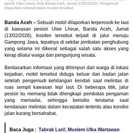
pesisir Ulee Lheue, Kota Banda Aceh, Jumat (13/02/2026). Pengemudi
dilaporkan selamat dalam insiden tersebut.
Banda Aceh –
Sebuah mobil dilaporkan terperosok ke laut
di kawasan pesisir Ulee Lheue, Banda Aceh, Jumat
(13/02/2026). Insiden tersebut terjadi di jalur menuju
Gampong Jawa, tepatnya di sekitar jembatan penghubung
yang selama ini dikenal sebagai salah satu akses yang
kerap dilalui warga dan pengunjung wisata.
Berdasarkan informasi yang dihimpun dari warga di lokasi
kejadian, mobil tersebut diduga keluar dari badan jalan
setelah pengemudi kehilangan kendali saat melintas di
ruas sempit kawasan tepi laut. Di beberapa titik, jalur
pesisir itu memang tidak dilengkapi pembatas pengaman
yang memadai, sehingga berisiko terutama saat
kendaraan melintas dalam kecepatan tertentu atau kondisi
jalan kurang bersahabat.
Baca Juga :
Tabrak Lari!, Muslem Ulka Wartawan