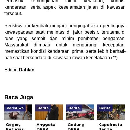
termasuk kemungkinan faktor kelalaian, kondisi
kendaraan, serta aspek keselamatan jalan di kawasan
tersebut.
Peristiwa ini kembali menjadi pengingat akan pentingnya
kewaspadaan saat melintas di jalur pesisir, terutama di
ruas yang sempit dan minim pembatas pengaman.
Masyarakat diimbau untuk mengurangi kecepatan,
memastikan kondisi kendaraan prima, serta lebih berhati-
hati saat berkendara di kawasan rawan kecelakaan.(**)
Editor:
Dahlan
Baca Juga
Peristiwa
Berita
Berita
Berita
Geger,
Anggota
Gedung
Kapolresta
Petugas
DPRK
DPRA
Banda