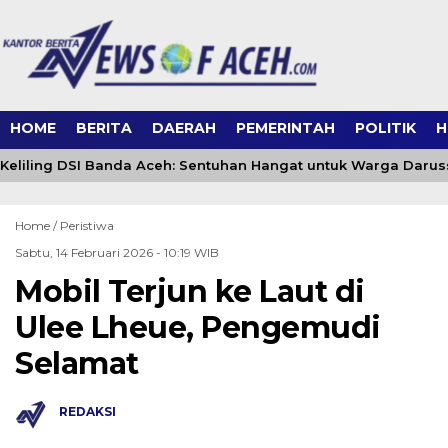
HOME
BERITA
DAERAH
PEMERINTAH
POLITIK
H
eliling DSI Banda Aceh: Sentuhan Hangat untuk Warga Daru
Home /
Peristiwa
Sabtu, 14 Februari 2026 - 10:19 WIB
Mobil Terjun ke Laut di
Ulee Lheue, Pengemudi
Selamat
REDAKSI