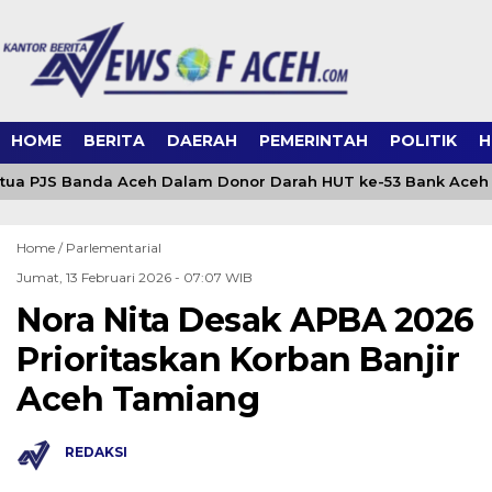
HOME
BERITA
DAERAH
PEMERINTAH
POLITIK
H
etua PJS Banda Aceh Dalam Donor Darah HUT ke-53 Bank Aceh 
Home /
Parlementarial
Jumat, 13 Februari 2026 - 07:07 WIB
Nora Nita Desak APBA 2026
Prioritaskan Korban Banjir
Aceh Tamiang
REDAKSI