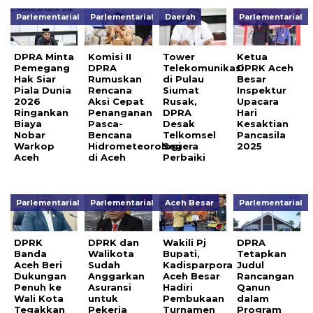
Parlementarial
Parlementarial
Daerah
Parlementarial
DPRA Minta
Komisi II
Tower
Ketua
Pemegang
DPRA
Telekomunikasi
DPRK Aceh
Hak Siar
Rumuskan
di Pulau
Besar
Piala Dunia
Rencana
Siumat
Inspektur
2026
Aksi Cepat
Rusak,
Upacara
Ringankan
Penanganan
DPRA
Hari
Biaya
Pasca-
Desak
Kesaktian
Nobar
Bencana
Telkomsel
Pancasila
Warkop
Hidrometeorologi
Segera
2025
Aceh
di Aceh
Perbaiki
Parlementarial
Parlementarial
Aceh Besar
Parlementarial
DPRK
DPRK dan
Wakili Pj
DPRA
Banda
Walikota
Bupati,
Tetapkan
Aceh Beri
Sudah
Kadisparpora
Judul
Dukungan
Anggarkan
Aceh Besar
Rancangan
Penuh ke
Asuransi
Hadiri
Qanun
Wali Kota
untuk
Pembukaan
dalam
Tegakkan
Pekerja
Turnamen
Program