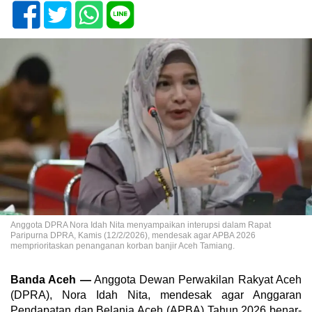
Anggota DPRA Nora Idah Nita menyampaikan interupsi dalam Rapat
Paripurna DPRA, Kamis (12/2/2026), mendesak agar APBA 2026
memprioritaskan penanganan korban banjir Aceh Tamiang.
Banda Aceh —
Anggota Dewan Perwakilan Rakyat Aceh
(DPRA), Nora Idah Nita, mendesak agar Anggaran
Pendapatan dan Belanja Aceh (APBA) Tahun 2026 benar-