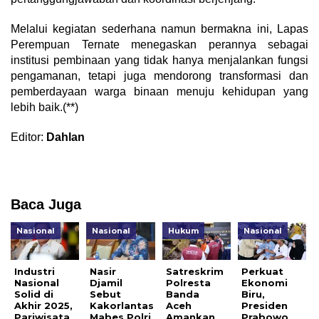
Melalui kegiatan sederhana namun bermakna ini, Lapas
Perempuan Ternate menegaskan perannya sebagai
institusi pembinaan yang tidak hanya menjalankan fungsi
pengamanan, tetapi juga mendorong transformasi dan
pemberdayaan warga binaan menuju kehidupan yang
lebih baik.(**)
Editor:
Dahlan
Baca Juga
Nasional
Nasional
Hukum
Nasional
Industri
Nasir
Satreskrim
Perkuat
Nasional
Djamil
Polresta
Ekonomi
Solid di
Sebut
Banda
Biru,
Akhir 2025,
Kakorlantas
Aceh
Presiden
Pariwisata
Mabes Polri
Amankan
Prabowo