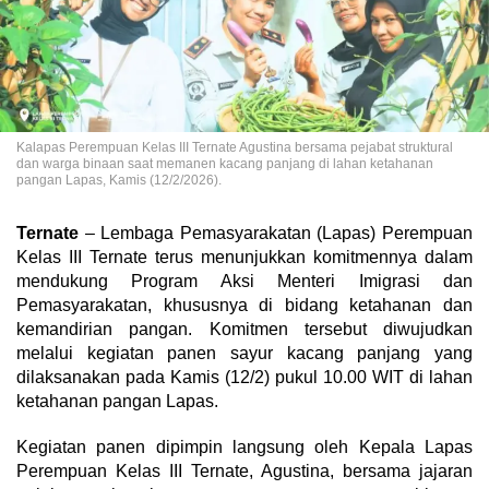
Kalapas Perempuan Kelas III Ternate Agustina bersama pejabat struktural
dan warga binaan saat memanen kacang panjang di lahan ketahanan
pangan Lapas, Kamis (12/2/2026).
Ternate
– Lembaga Pemasyarakatan (Lapas) Perempuan
Kelas III Ternate terus menunjukkan komitmennya dalam
mendukung Program Aksi Menteri Imigrasi dan
Pemasyarakatan, khususnya di bidang ketahanan dan
kemandirian pangan. Komitmen tersebut diwujudkan
melalui kegiatan panen sayur kacang panjang yang
dilaksanakan pada Kamis (12/2) pukul 10.00 WIT di lahan
ketahanan pangan Lapas.
Kegiatan panen dipimpin langsung oleh Kepala Lapas
Perempuan Kelas III Ternate, Agustina, bersama jajaran