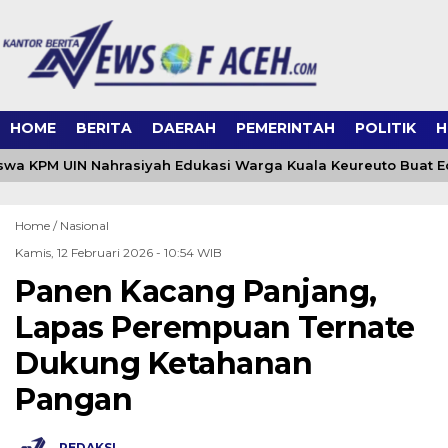
HOME
BERITA
DAERAH
PEMERINTAH
POLITIK
H
wa KPM UIN Nahrasiyah Edukasi Warga Kuala Keureuto Buat E
Home /
Nasional
Kamis, 12 Februari 2026 - 10:54 WIB
Panen Kacang Panjang,
Lapas Perempuan Ternate
Dukung Ketahanan
Pangan
REDAKSI