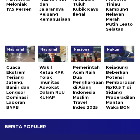
Melonjak
dan
Tujuh
Tinjau
17,5 Persen
Jajarannya
Kubik Kayu
Kampung
Pejuang
Ilegal
Nelayan
Kemanusiaan
Merah
Putih Leato
Selatan
Nasional
Nasional
Nasional
Hukum
Cuaca
Wakil
Pemerintah
Kejagung
Ekstrem
Ketua KPK
Aceh Raih
Beberkan
Terjang
Tolak
Dua
Potensi
Jateng,
Imunitas
Penghargaan
Pemborosan
Banjir dan
Advokat
di Ajang
Rp10,5 T di
Longsor
Dalam RUU
Indonesia
Sidang
Dominasi
KUHAP
Muslim
Praperadilan
Laporan
Travel
Mantan
BNPB
Index 2025
Waka BGN
BERITA POPULER