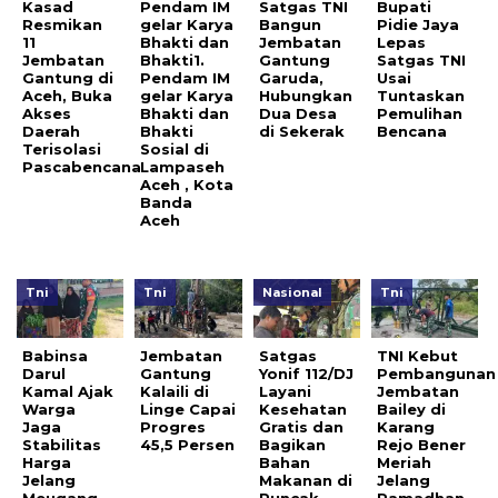
Kasad
Pendam IM
Satgas TNI
Bupati
Resmikan
gelar Karya
Bangun
Pidie Jaya
11
Bhakti dan
Jembatan
Lepas
Jembatan
Bhakti1.
Gantung
Satgas TNI
Gantung di
Pendam IM
Garuda,
Usai
Aceh, Buka
gelar Karya
Hubungkan
Tuntaskan
Akses
Bhakti dan
Dua Desa
Pemulihan
Daerah
Bhakti
di Sekerak
Bencana
Terisolasi
Sosial di
Pascabencana
Lampaseh
Aceh , Kota
Banda
Aceh
Tni
Tni
Nasional
Tni
Babinsa
Jembatan
Satgas
TNI Kebut
Darul
Gantung
Yonif 112/DJ
Pembangunan
Kamal Ajak
Kalaili di
Layani
Jembatan
Warga
Linge Capai
Kesehatan
Bailey di
Jaga
Progres
Gratis dan
Karang
Stabilitas
45,5 Persen
Bagikan
Rejo Bener
Harga
Bahan
Meriah
Jelang
Makanan di
Jelang