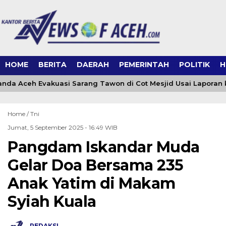
HOME
BERITA
DAERAH
PEMERINTAH
POLITIK
H
da Aceh Evakuasi Sarang Tawon di Cot Mesjid Usai Laporan ke
Home /
Tni
Jumat, 5 September 2025 - 16:49 WIB
Pangdam Iskandar Muda
Gelar Doa Bersama 235
Anak Yatim di Makam
Syiah Kuala
REDAKSI