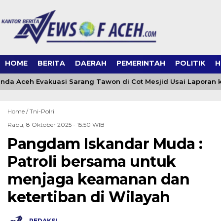
HOME
BERITA
DAERAH
PEMERINTAH
POLITIK
H
da Aceh Evakuasi Sarang Tawon di Cot Mesjid Usai Laporan ke
Home /
Tni-Polri
Rabu, 8 Oktober 2025 - 15:50 WIB
Pangdam Iskandar Muda :
Patroli bersama untuk
menjaga keamanan dan
ketertiban di Wilayah
REDAKSI