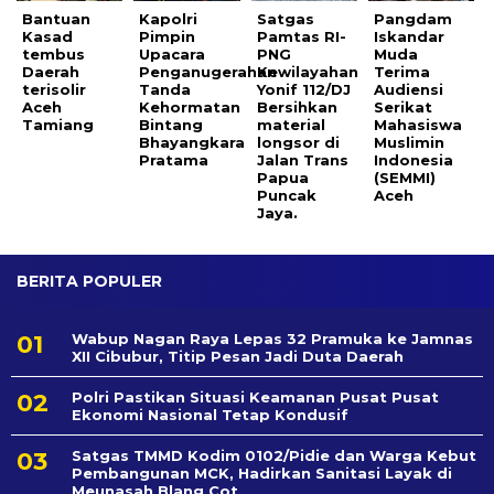
Bantuan
Kapolri
Satgas
Pangdam
Kasad
Pimpin
Pamtas RI-
Iskandar
tembus
Upacara
PNG
Muda
Daerah
Penganugerahan
Kewilayahan
Terima
terisolir
Tanda
Yonif 112/DJ
Audiensi
Aceh
Kehormatan
Bersihkan
Serikat
Tamiang
Bintang
material
Mahasiswa
Bhayangkara
longsor di
Muslimin
Pratama
Jalan Trans
Indonesia
Papua
(SEMMI)
Puncak
Aceh
Jaya.
BERITA POPULER
Wabup Nagan Raya Lepas 32 Pramuka ke Jamnas
XII Cibubur, Titip Pesan Jadi Duta Daerah
Polri Pastikan Situasi Keamanan Pusat Pusat
Ekonomi Nasional Tetap Kondusif
Satgas TMMD Kodim 0102/Pidie dan Warga Kebut
Pembangunan MCK, Hadirkan Sanitasi Layak di
Meunasah Blang Cot