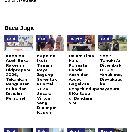
Editor:
Redaksi
Baca Juga
Polri
Polri
Hukrim
Polri
Kapolda
Kapolda
Dalam Lima
Sopir
Aceh Buka
Ikuti
Hari,
Tangki Air
Rakernis
Tanam
Polresta
Ditembak
Bidpropam
Raya
Banda
OTK di
2026,
Jagung
Aceh dan
Yahukimo,
Tekankan
Serentak
Avsec
Dievakuasi
Penguatan
Kuartal I
Gagalkan
ke
Etika dan
2026
Penyelundupan
Jayapura
Disiplin
Secara
5 Kg Sabu
Personel
Virtual
di Bandara
Yang
SIM
Dipimpin
Kapolri
Polri
Polri
Hukrim
Berita