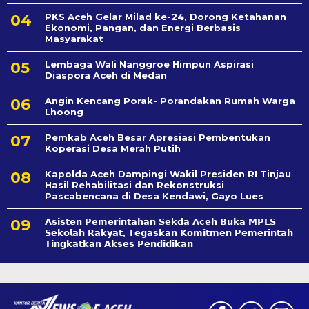
PKS Aceh Gelar Milad ke-24, Dorong Ketahanan
Ekonomi, Pangan, dan Energi Berbasis
Masyarakat
Lembaga Wali Nanggroe Himpun Aspirasi
Diaspora Aceh di Medan
Angin Kencang Porak- Porandakan Rumah Warga
Lhoong
Pemkab Aceh Besar Apresiasi Pembentukan
Koperasi Desa Merah Putih
Kapolda Aceh Dampingi Wakil Presiden RI Tinjau
Hasil Rehabilitasi dan Rekonstruksi
Pascabencana di Desa Kendawi, Gayo Lues
𝗔𝘀𝗶𝘀𝘁𝗲𝗻 𝗣𝗲𝗺𝗲𝗿𝗶𝗻𝘁𝗮𝗵𝗮𝗻 𝗦𝗲k𝗱𝗮 𝗔𝗰𝗲𝗵 𝗕𝘂𝗸𝗮 𝗠𝗣𝗟𝗦
𝗦𝗲𝗸𝗼𝗹𝗮𝗵 𝗥𝗮𝗸𝘆𝗮𝘁, 𝗧𝗲𝗴𝗮𝘀𝗸𝗮𝗻 𝗞𝗼𝗺𝗶𝘁𝗺𝗲𝗻 𝗣𝗲𝗺𝗲𝗿𝗶𝗻𝘁𝗮𝗵
𝗧𝗶𝗻𝗴𝗸𝗮𝘁𝗸𝗮𝗻 𝗔𝗸𝘀𝗲𝘀 𝗣𝗲𝗻𝗱𝗶𝗱𝗶𝗸𝗮𝗻