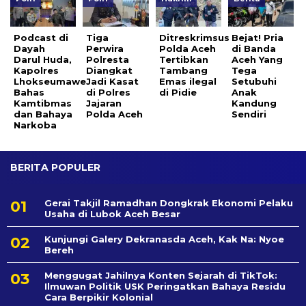
Podcast di
Tiga
Ditreskrimsus
Bejat! Pria
Dayah
Perwira
Polda Aceh
di Banda
Darul Huda,
Polresta
Tertibkan
Aceh Yang
Kapolres
Diangkat
Tambang
Tega
Lhokseumawe
Jadi Kasat
Emas ilegal
Setubuhi
Bahas
di Polres
di Pidie
Anak
Kamtibmas
Jajaran
Kandung
dan Bahaya
Polda Aceh
Sendiri
Narkoba
BERITA POPULER
Gerai Takjil Ramadhan Dongkrak Ekonomi Pelaku
Usaha di Lubok Aceh Besar
Kunjungi Galery Dekranasda Aceh, Kak Na: Nyoe
Bereh
Menggugat Jahilnya Konten Sejarah di TikTok:
Ilmuwan Politik USK Peringatkan Bahaya Residu
Cara Berpikir Kolonial