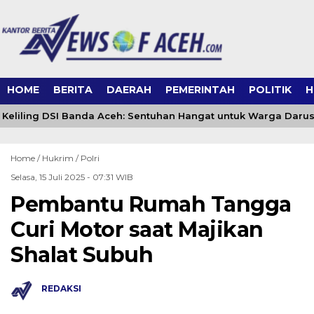
HOME
BERITA
DAERAH
PEMERINTAH
POLITIK
H
eliling DSI Banda Aceh: Sentuhan Hangat untuk Warga Daru
Home /
Hukrim
/
Polri
Selasa, 15 Juli 2025 - 07:31 WIB
Pembantu Rumah Tangga
Curi Motor saat Majikan
Shalat Subuh
REDAKSI