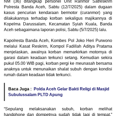
NM (36) ditangkap personel Unit Ranmor Satreskrim
Polresta Banda Aceh, Sabtu (12/7/2025) dalam dugaan
kasus pencurian kendaraan bermotor (curanmor) yang
dilakukannya terhadap korban sekaligus majikannya di
Kopelma Darussalam, Kecamatan Syiah Kuala, Banda
Aceh sebagaimana laporan polisi, Sabtu (5/7/2025) lalu.
Kapolresta Banda Aceh, Kombes Pol Joko Heri Purwono
melalui Kasat Reskrim, Kompol Fadillah Aditya Pratama
menjelaskan, awalnya korban memarkirkan motornya di
garasi dalam keadaan terkunci setang. Kemudian sekira
pukul 05.00 WIB pagi, korban pergi ke meunasah bersama
anaknya untuk menunaikan shalat subuh dengan kondisi
rumah dalam keadaan tidak terkunci.
Baca Juga :
Polda Aceh Gelar Bakti Religi di Masjid
Subulussalam PLTD Apung
“Sepulang melaksanakan subuh, korban melihat
handphone dan dompetnya sudah tidak lagi di tempat,”