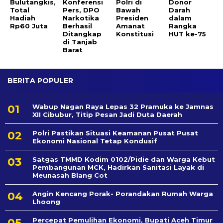
Bulutangkis,
Konferensi
Polri di
Donor
Total
Pers, DPO
Bawah
Darah
Hadiah
Narkotika
Presiden
dalam
Rp60 Juta
Berhasil
Amanat
Rangka
Ditangkap
Konstitusi
HUT ke-75
di Tanjab
Barat
BERITA POPULER
Wabup Nagan Raya Lepas 32 Pramuka ke Jamnas
XII Cibubur, Titip Pesan Jadi Duta Daerah
Polri Pastikan Situasi Keamanan Pusat Pusat
Ekonomi Nasional Tetap Kondusif
Satgas TMMD Kodim 0102/Pidie dan Warga Kebut
Pembangunan MCK, Hadirkan Sanitasi Layak di
Meunasah Blang Cot
Angin Kencang Porak- Porandakan Rumah Warga
Lhoong
Percepat Pemulihan Ekonomi, Bupati Aceh Timur