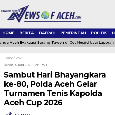
HOME
BERITA
DAERAH
PEMERINTAH
POLITIK
H
da Aceh Evakuasi Sarang Tawon di Cot Mesjid Usai Laporan ke
Home /
Polri
Kamis, 4 Juni 2026 - 21:51 WIB
Sambut Hari Bhayangkara
ke-80, Polda Aceh Gelar
Turnamen Tenis Kapolda
Aceh Cup 2026
REDAKSI