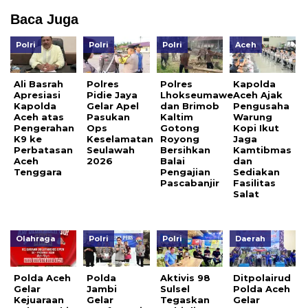
Baca Juga
Polri
Polri
Polri
Aceh
Ali Basrah
Polres
Polres
Kapolda
Apresiasi
Pidie Jaya
Lhokseumawe
Aceh Ajak
Kapolda
Gelar Apel
dan Brimob
Pengusaha
Aceh atas
Pasukan
Kaltim
Warung
Pengerahan
Ops
Gotong
Kopi Ikut
K9 ke
Keselamatan
Royong
Jaga
Perbatasan
Seulawah
Bersihkan
Kamtibmas
Aceh
2026
Balai
dan
Tenggara
Pengajian
Sediakan
Pascabanjir
Fasilitas
Salat
Olahraga
Polri
Polri
Daerah
Polda Aceh
Polda
Aktivis 98
Ditpolairud
Gelar
Jambi
Sulsel
Polda Aceh
Kejuaraan
Gelar
Tegaskan
Gelar