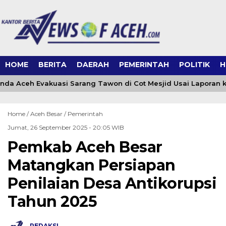
HOME
BERITA
DAERAH
PEMERINTAH
POLITIK
H
da Aceh Evakuasi Sarang Tawon di Cot Mesjid Usai Laporan ke
Home /
Aceh Besar
/
Pemerintah
Jumat, 26 September 2025 - 20:05 WIB
Pemkab Aceh Besar
Matangkan Persiapan
Penilaian Desa Antikorupsi
Tahun 2025
REDAKSI