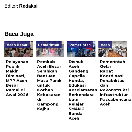
Editor:
Redaksi
Baca Juga
Aceh Besar
Pemerintah
Pemerintah
Aceh
Pelayanan
Pemkab
Dishub
Pemerintah
Publik
Aceh Besar
Aceh
Gelar
Makin
Serahkan
Gandeng
Rapat
Diminati,
Bantuan
Capella
Koordinasi
MPP Aceh
Masa Panik
Honda,
Rehabilitasi
Besar
untuk
Edukasi
dan
Ramai di
Korban
Keselamatan
Rekonstruksi
Awal 2026
Kebakaran
Berkendara
Infrastruktur
di
bagi
Pascabencana
Gampong
Pelajar
Aceh
Kajhu
SMAN 2
Banda
Aceh