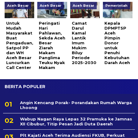
Aceh Besar
Aceh Besar
Aceh Besar
Pemerintah
Untuk
Peringati
Camat
Kepala
Mudah
Hari
Darul
DPMPTSP
Masyarakat
Pahlawan,
Kamal
Aceh
Buat
Sekda Aceh
Lantik
Pimpin
Pengaduan,
Besar
Imum
Donor
Satpol PP
Ziarah
Mukim
untuk
dan WH
Makam
Biluy
Penuhi
Aceh Besar
Panglima
Periode
Kebutuhan
Luncurkan
Teuku Nyak
2025-2030
Darah Aceh
Call Center
Makam
BERITA POPULER
Angin Kencang Porak- Porandakan Rumah Warga
Lhoong
Wabup Nagan Raya Lepas 32 Pramuka ke Jamnas
XII Cibubur, Titip Pesan Jadi Duta Daerah
Plt Kajati Aceh Terima Audiensi FKUB, Perkuat