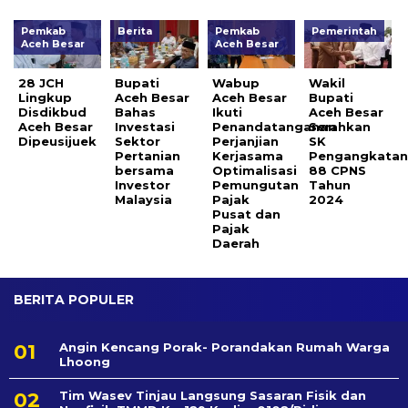
Pemkab
Berita
Pemkab
Pemerintah
Aceh Besar
Aceh Besar
28 JCH
Bupati
Wabup
Wakil
Lingkup
Aceh Besar
Aceh Besar
Bupati
Disdikbud
Bahas
Ikuti
Aceh Besar
Aceh Besar
Investasi
Penandatanganan
Serahkan
Dipeusijuek
Sektor
Perjanjian
SK
Pertanian
Kerjasama
Pengangkata
bersama
Optimalisasi
88 CPNS
Investor
Pemungutan
Tahun
Malaysia
Pajak
2024
Pusat dan
Pajak
Daerah
BERITA POPULER
Angin Kencang Porak- Porandakan Rumah Warga
Lhoong
Tim Wasev Tinjau Langsung Sasaran Fisik dan