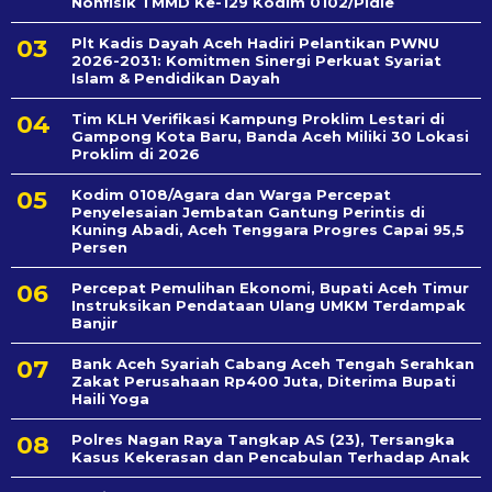
Nonfisik TMMD Ke-129 Kodim 0102/Pidie
Plt Kadis Dayah Aceh Hadiri Pelantikan PWNU
2026-2031: Komitmen Sinergi Perkuat Syariat
Islam & Pendidikan Dayah
Tim KLH Verifikasi Kampung Proklim Lestari di
Gampong Kota Baru, Banda Aceh Miliki 30 Lokasi
Proklim di 2026
Kodim 0108/Agara dan Warga Percepat
Penyelesaian Jembatan Gantung Perintis di
Kuning Abadi, Aceh Tenggara Progres Capai 95,5
Persen
Percepat Pemulihan Ekonomi, Bupati Aceh Timur
Instruksikan Pendataan Ulang UMKM Terdampak
Banjir
Bank Aceh Syariah Cabang Aceh Tengah Serahkan
Zakat Perusahaan Rp400 Juta, Diterima Bupati
Haili Yoga
Polres Nagan Raya Tangkap AS (23), Tersangka
Kasus Kekerasan dan Pencabulan Terhadap Anak