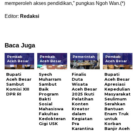
memperoleh akses pendidikan,” pungkas Ngoh Wan.(*)
Editor:
Redaksi
Baca Juga
Pemkab
Pemkab
Pemerintah
Pemkab
Aceh Besar
Aceh Besar
Aceh Besar
Bupati
Syech
Finalis
Bupati
Aceh Besar
Muharram
Duta
Aceh Besar
Sambut
Sambut
Wisata
Apresiasi
Komisi XIII
Baik
Aceh Besar
Kepedulian
DPR RI
Program
2025 Ikuti
Masyarakat
Bakti
Pelatihan
Seulimum
Sosial
Konten
Serahkan
Mahasiswa
Kreator
Bantuan
Fakultas
dalam
Enam Truk
Kedokteran
Kegiatan
untuk
Gigi USK
Pra
Korban
Karantina
Banjir Aceh