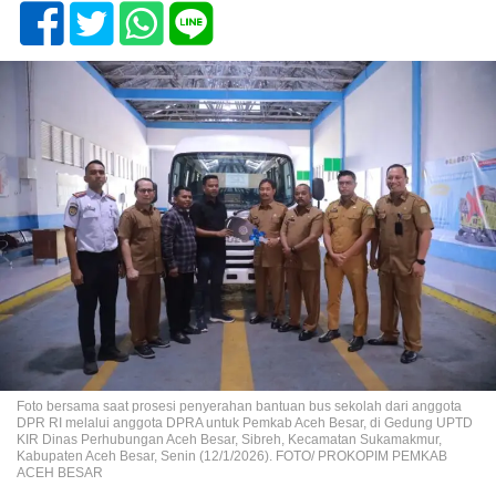
Foto bersama saat prosesi penyerahan bantuan bus sekolah dari anggota
DPR RI melalui anggota DPRA untuk Pemkab Aceh Besar, di Gedung UPTD
KIR Dinas Perhubungan Aceh Besar, Sibreh, Kecamatan Sukamakmur,
Kabupaten Aceh Besar, Senin (12/1/2026). FOTO/ PROKOPIM PEMKAB
ACEH BESAR