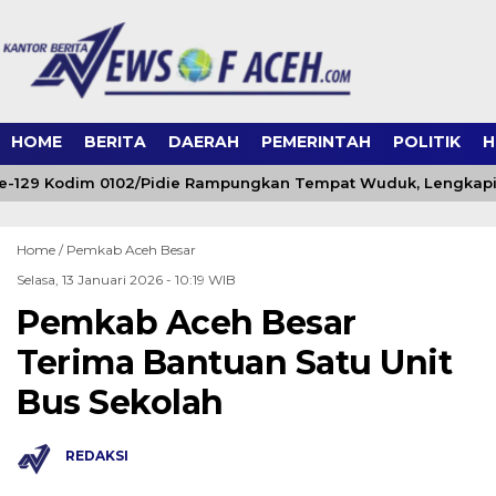
HOME
BERITA
DAERAH
PEMERINTAH
POLITIK
H
129 Kodim 0102/Pidie Rampungkan Tempat Wuduk, Lengkapi Fa
Home /
Pemkab Aceh Besar
Selasa, 13 Januari 2026 - 10:19 WIB
Pemkab Aceh Besar
Terima Bantuan Satu Unit
Bus Sekolah
REDAKSI