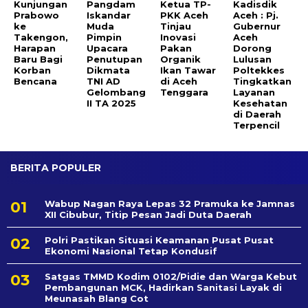
Kunjungan
Pangdam
Ketua TP-
Kadisdik
Prabowo
Iskandar
PKK Aceh
Aceh : Pj.
ke
Muda
Tinjau
Gubernur
Takengon,
Pimpin
Inovasi
Aceh
Harapan
Upacara
Pakan
Dorong
Baru Bagi
Penutupan
Organik
Lulusan
Korban
Dikmata
Ikan Tawar
Poltekkes
Bencana
TNI AD
di Aceh
Tingkatkan
Gelombang
Tenggara
Layanan
II TA 2025
Kesehatan
di Daerah
Terpencil
BERITA POPULER
Wabup Nagan Raya Lepas 32 Pramuka ke Jamnas
XII Cibubur, Titip Pesan Jadi Duta Daerah
Polri Pastikan Situasi Keamanan Pusat Pusat
Ekonomi Nasional Tetap Kondusif
Satgas TMMD Kodim 0102/Pidie dan Warga Kebut
Pembangunan MCK, Hadirkan Sanitasi Layak di
Meunasah Blang Cot