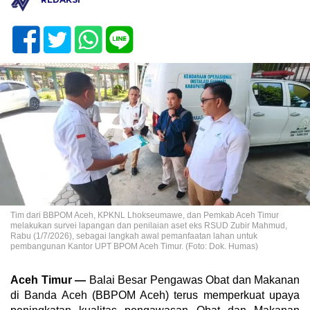
Tim dari BBPOM Aceh, KPKNL Lhokseumawe, dan Pemkab Aceh Timur
melakukan survei lapangan dan penilaian aset eks RSUD Zubir Mahmud,
Rabu (1/7/2026), sebagai langkah awal pemanfaatan lahan untuk
pembangunan Kantor UPT BPOM Aceh Timur. (Foto: Dok. Humas)
Aceh Timur —
Balai Besar Pengawas Obat dan Makanan
di Banda Aceh (BBPOM Aceh) terus memperkuat upaya