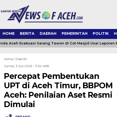
HOME
BERITA
DAERAH
PEMERINTAH
POLITIK
H
da Aceh Evakuasi Sarang Tawon di Cot Mesjid Usai Laporan ke
Home /
Daerah
Jumat, 3 Juli 2026 - 11:34 WIB
Percepat Pembentukan
UPT di Aceh Timur, BBPOM
Aceh: Penilaian Aset Resmi
Dimulai
REDAKSI