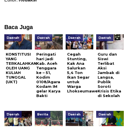
Baca Juga
Daerah
Daerah
Daerah
Daerah
KONSTITUSI
Peringati
Cegah
Guru dan
YANG
hari jadi
Stunting,
Siswi
TERKALAHKAN
Kab. Aceh
Kak Ana
Terlibat
OLEH UANG
Tenggara
Salurkan
Aksi
KULIAH
ke – 51,
5,4 Ton
Jambak di
TUNGGAL
Kodim
Ikan Segar
Langsa,
(UKT)
0108/Agara
untuk
Publik
Kodam IM
Warga
Soroti
gelar Karya
Lhokseumawe
Krisis Etika
Bakti
di Sekolah
Daerah
Berita
Daerah
Daerah