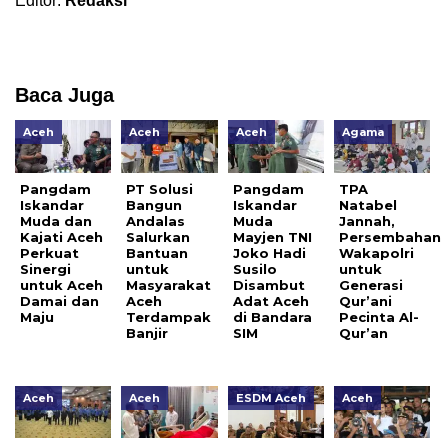
Editor:
Redaksi
Baca Juga
Aceh
Aceh
Aceh
Agama
Pangdam
PT Solusi
Pangdam
TPA
Iskandar
Bangun
Iskandar
Natabel
Muda dan
Andalas
Muda
Jannah,
Kajati Aceh
Salurkan
Mayjen TNI
Persembahan
Perkuat
Bantuan
Joko Hadi
Wakapolri
Sinergi
untuk
Susilo
untuk
untuk Aceh
Masyarakat
Disambut
Generasi
Damai dan
Aceh
Adat Aceh
Qur’ani
Maju
Terdampak
di Bandara
Pecinta Al-
Banjir
SIM
Qur’an
Aceh
Aceh
ESDM Aceh
Aceh