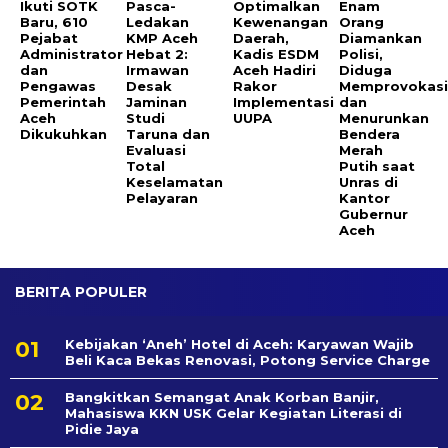
Ikuti SOTK
Pasca-
Optimalkan
Enam
Baru, 610
Ledakan
Kewenangan
Orang
Pejabat
KMP Aceh
Daerah,
Diamankan
Administrator
Hebat 2:
Kadis ESDM
Polisi,
dan
Irmawan
Aceh Hadiri
Diduga
Pengawas
Desak
Rakor
Memprovokas
Pemerintah
Jaminan
Implementasi
dan
Aceh
Studi
UUPA
Menurunkan
Dikukuhkan
Taruna dan
Bendera
Evaluasi
Merah
Total
Putih saat
Keselamatan
Unras di
Pelayaran
Kantor
Gubernur
Aceh
BERITA POPULER
Kebijakan ‘Aneh’ Hotel di Aceh: Karyawan Wajib
Beli Kaca Bekas Renovasi, Potong Service Charge
Bangkitkan Semangat Anak Korban Banjir,
Mahasiswa KKN USK Gelar Kegiatan Literasi di
Pidie Jaya