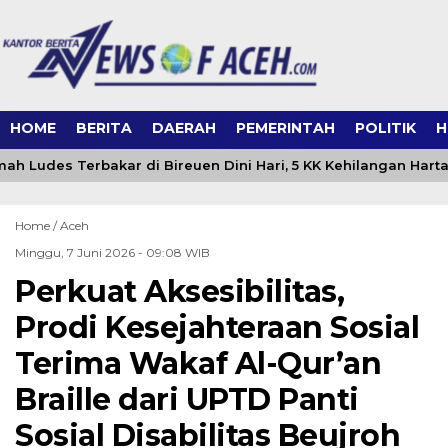
HOME
BERITA
DAERAH
PEMERINTAH
POLITIK
H
h Ludes Terbakar di Bireuen Dini Hari, 5 KK Kehilangan Hart
Home /
Aceh
Minggu, 7 Juni 2026 - 09:08 WIB
Perkuat Aksesibilitas,
Prodi Kesejahteraan Sosial
Terima Wakaf Al-Qur’an
Braille dari UPTD Panti
Sosial Disabilitas Beujroh