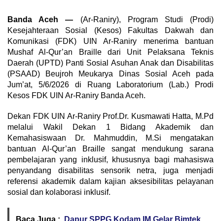
Banda Aceh —
(Ar-Raniry), Program Studi (Prodi)
Kesejahteraan Sosial (Kesos) Fakultas Dakwah dan
Komunikasi (FDK) UIN Ar-Raniry menerima bantuan
Mushaf Al-Qur’an Braille dari Unit Pelaksana Teknis
Daerah (UPTD) Panti Sosial Asuhan Anak dan Disabilitas
(PSAAD) Beujroh Meukarya Dinas Sosial Aceh pada
Jum’at, 5/6/2026 di Ruang Laboratorium (Lab.) Prodi
Kesos FDK UIN Ar-Raniry Banda Aceh.
Dekan FDK UIN Ar-Raniry Prof.Dr. Kusmawati Hatta, M.Pd
melalui Wakil Dekan 1 Bidang Akademik dan
Kemahasiswaan Dr. Mahmuddin, M.Si mengatakan
bantuan Al-Qur’an Braille sangat mendukung sarana
pembelajaran yang inklusif, khususnya bagi mahasiswa
penyandang disabilitas sensorik netra, juga menjadi
referensi akademik dalam kajian aksesibilitas pelayanan
sosial dan kolaborasi inklusif.
Baca Juga :
Dapur SPPG Kodam IM Gelar Bimtek