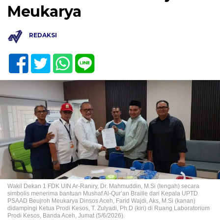
Meukarya
REDAKSI
Wakil Dekan 1 FDK UIN Ar-Raniry, Dr. Mahmuddin, M.Si (tengah) secara
simbolis menerima bantuan Mushaf Al-Qur’an Braille dari Kepala UPTD
PSAAD Beujroh Meukarya Dinsos Aceh, Farid Wajdi, Aks, M.Si (kanan)
didampingi Ketua Prodi Kesos, T. Zulyadi, Ph.D (kiri) di Ruang Laboratorium
Prodi Kesos, Banda Aceh, Jumat (5/6/2026).