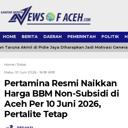
HOME
BERITA
DAERAH
PEMERINTAH
POLITIK
H
n Taruna Akmil di Pidie Jaya Diharapkan Jadi Motivasi Genera
Home /
Ekbis
Rabu, 10 Juni 2026 - 16:18 WIB
Pertamina Resmi Naikkan
Harga BBM Non-Subsidi di
Aceh Per 10 Juni 2026,
Pertalite Tetap
REDAKSI