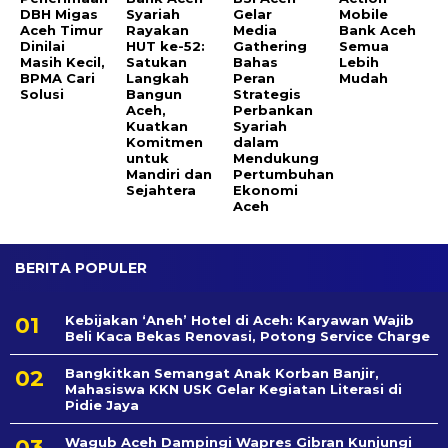
DBH Migas
Syariah
Gelar
Mobile
Aceh Timur
Rayakan
Media
Bank Aceh
Dinilai
HUT ke-52:
Gathering
Semua
Masih Kecil,
Satukan
Bahas
Lebih
BPMA Cari
Langkah
Peran
Mudah
Solusi
Bangun
Strategis
Aceh,
Perbankan
Kuatkan
Syariah
Komitmen
dalam
untuk
Mendukung
Mandiri dan
Pertumbuhan
Sejahtera
Ekonomi
Aceh
BERITA POPULER
Kebijakan ‘Aneh’ Hotel di Aceh: Karyawan Wajib
Beli Kaca Bekas Renovasi, Potong Service Charge
Bangkitkan Semangat Anak Korban Banjir,
Mahasiswa KKN USK Gelar Kegiatan Literasi di
Pidie Jaya
Wagub Aceh Dampingi Wapres Gibran Kunjungi