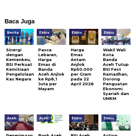
Baca Juga
Berita
Ekbis
Ekbis
Ekbis
Sinergi
Pasca
Harga
Wakil Wali
dengan
Lebaran,
Emas
Kota
Kemenkeu,
Harga
Antam
Banda
BSI Perkuat
Emas di
Anjlok
Aceh Tutup
Kemitraan
Banda
Rp50.000
BSI Fest
Pengelolaan
Aceh Anjlok
per Gram
Ramadhan,
Kas Negara
ke Rp8,1
pada 22
Dorong
Juta per
April 2026
Penguatan
Mayam
Ekonomi
Syariah dan
UMKM
Aceh
Aceh
Ekbis
Ekbis
Penerimaan
Bank Aceh
BSI Aceh
Action