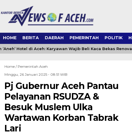
HOME
BERITA
DAERAH
PEMERINTAH
POLITIK
H
 ‘Aneh’ Hotel di Aceh: Karyawan Wajib Beli Kaca Bekas Renovas
Home /
Pemerintah Aceh
Minggu, 26 Januari 2025 - 08:51 WIB
Pj Gubernur Aceh Pantau
Pelayanan RSUDZA &
Besuk Muslem Ulka
Wartawan Korban Tabrak
Lari