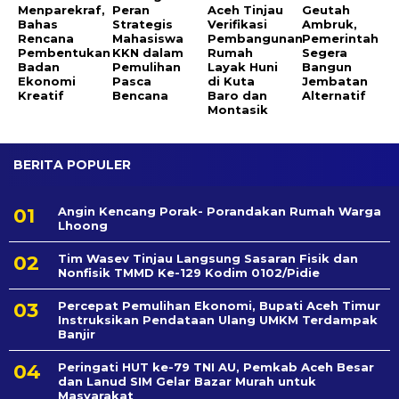
Menparekraf,
Peran
Aceh Tinjau
Geutah
Bahas
Strategis
Verifikasi
Ambruk,
Rencana
Mahasiswa
Pembangunan
Pemerintah
Pembentukan
KKN dalam
Rumah
Segera
Badan
Pemulihan
Layak Huni
Bangun
Ekonomi
Pasca
di Kuta
Jembatan
Kreatif
Bencana
Baro dan
Alternatif
Montasik
BERITA POPULER
Angin Kencang Porak- Porandakan Rumah Warga
Lhoong
Tim Wasev Tinjau Langsung Sasaran Fisik dan
Nonfisik TMMD Ke-129 Kodim 0102/Pidie
Percepat Pemulihan Ekonomi, Bupati Aceh Timur
Instruksikan Pendataan Ulang UMKM Terdampak
Banjir
Peringati HUT ke-79 TNI AU, Pemkab Aceh Besar
dan Lanud SIM Gelar Bazar Murah untuk
Masyarakat