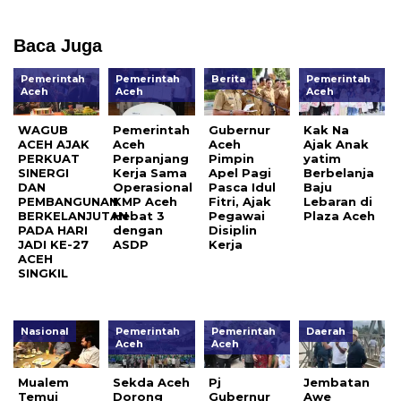
Baca Juga
Pemerintah
Pemerintah
Berita
Pemerintah
Aceh
Aceh
Aceh
WAGUB
Pemerintah
Gubernur
Kak Na
ACEH AJAK
Aceh
Aceh
Ajak Anak
PERKUAT
Perpanjang
Pimpin
yatim
SINERGI
Kerja Sama
Apel Pagi
Berbelanja
DAN
Operasional
Pasca Idul
Baju
PEMBANGUNAN
KMP Aceh
Fitri, Ajak
Lebaran di
BERKELANJUTAN
Hebat 3
Pegawai
Plaza Aceh
PADA HARI
dengan
Disiplin
JADI KE-27
ASDP
Kerja
ACEH
SINGKIL
Nasional
Pemerintah
Pemerintah
Daerah
Aceh
Aceh
Mualem
Sekda Aceh
Pj
Jembatan
Temui
Dorong
Gubernur
Awe