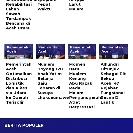
Rehabilitasi
Tepat
Larut
Lahan
Waktu
Malam
Sawah
Terdampak
Bencana di
Aceh Utara
Pemerintah
Pemerintah
Pemerintah
Pemerintah
Aceh
Aceh
Aceh
Aceh
Pemerintah
Mualem
Momen
Alhundri
Aceh
Boyong 120
Haru
Ditunjuk
Optimalkan
Anak Yatim
Mualem
Sebagai Plt
Distribusi
Belanja
Kenang
Sekda
Logistik
Baju
Abu Razak,
Aceh, 47
dan Alkes
Lebaran di
Pada
Pejabat
via Udara
Suzuya
Malam
Fungsional
ke Daerah
Lhokseumawe
Penganugerahan
Resmi Di
Terisolir
Atlet
Lantik
Berprestasi
BERITA POPULER