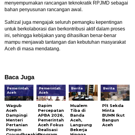
menyempurnakan rancangan teknokratik RPJMD sebagai
bahan penyusunan rancangan awal.
Safrizal juga mengajak seluruh pemangku kepentingan
untuk berkolaborasi dan berkontribusi aktif dalam proses
ini, sehingga kebijakan yang dihasilkan benar-benar
mampu menjawab tantangan dan kebutuhan masyarakat
Aceh di masa mendatang.
Baca Juga
Pemerintah
Pemerintah
Berita
Berita
Aceh
Aceh
Wagub
Rapim
Mualem
Plt Sekda
Aceh
Percepatan
Tiba di
Minta
Dampingi
APBA 2026,
Banda
BUMN Ikut
Menteri
Pemerintah
Aceh,
Bangun
Pertanian
Aceh Fokus
Langsung
Aceh
Pimpin
Realisasi
Bekerja
Groundbreaking
Program
Hingga