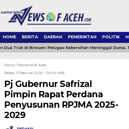
HOME
BERITA
DAERAH
PEMERINTAH
POLITIK
H
 Dua Truk di Bireuen: Petugas Kebersihan Meninggal Dunia, T
Home /
Pemerintah Aceh
Selasa, 11 Februari 2025 - 00:02 WIB
Pj Gubernur Safrizal
Pimpin Rapat Perdana
Penyusunan RPJMA 2025-
2029
REDAKSI