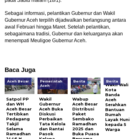
pada Sabtu malam (18/1).
Sebagai informasi, pelantikan Gubernur dan Wakil
Gubernur Aceh terpilih dijadwalkan berlangsung antara
awal Februari hingga Maret. Setelah pelantikan,
sebagaimana tradisi, Gubernur dan keluarganya akan
menempati Meuligoe Gubernur Aceh.
Baca Juga
Aceh Besar
Pemerintah
Berita
Berita
Wakil Wali
Aceh
Kota
Banda
Satpol PP
Wakil
Wabup
Aceh
dan WH
Gubernur
Aceh Besar
Serahkan
Aceh Besar
Aceh Buka
Distribusi
Bantuan
Tertibkan
Diskusi
Paket
Rumah
Pedagang
Perbaikan
Sembako
Layak Huni
Takjil
Tata Kelola
Ramadhan
kepada 5
Selama
dan Rantai
2025 dan
Warga
Ramadhan
Pasok
Buka Puasa
1446 H
Kelapa
Bersama