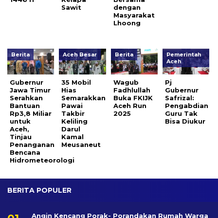
Sawit
dengan
Masyarakat
Lhoong
Berita
Aceh Besar
Berita
Pemerintah
Aceh
Gubernur
35 Mobil
Wagub
Pj
Jawa Timur
Hias
Fadhlullah
Gubernur
Serahkan
Semarakkan
Buka FKIJK
Safrizal:
Bantuan
Pawai
Aceh Run
Pengabdian
Rp3,8 Miliar
Takbir
2025
Guru Tak
untuk
Keliling
Bisa Diukur
Aceh,
Darul
Tinjau
Kamal
Penanganan
Meusaneut
Bencana
Hidrometeorologi
BERITA POPULER
Angin Kencang Porak- Porandakan Rumah Warga