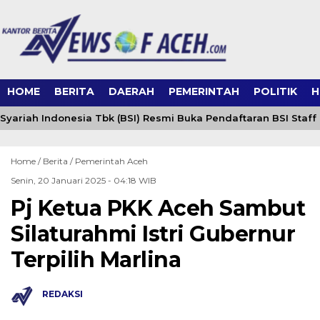
HOME
BERITA
DAERAH
PEMERINTAH
POLITIK
H
yariah Indonesia Tbk (BSI) Resmi Buka Pendaftaran BSI Staff
Home /
Berita
/
Pemerintah Aceh
Senin, 20 Januari 2025 - 04:18 WIB
Pj Ketua PKK Aceh Sambut
Silaturahmi Istri Gubernur
Terpilih Marlina
REDAKSI