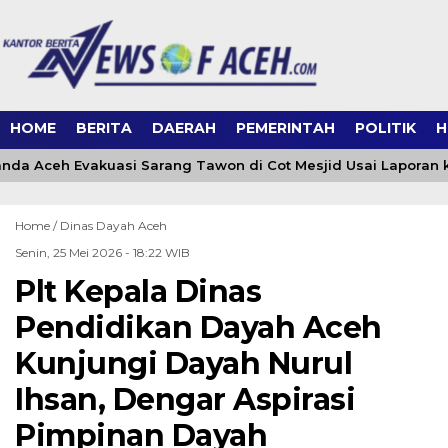
HOME
BERITA
DAERAH
PEMERINTAH
POLITIK
H
a Aceh Evakuasi Sarang Tawon di Cot Mesjid Usai Laporan ke 
Home /
Dinas Dayah Aceh
Senin, 25 Mei 2026 - 18:22 WIB
Plt Kepala Dinas
Pendidikan Dayah Aceh
Kunjungi Dayah Nurul
Ihsan, Dengar Aspirasi
Pimpinan Dayah