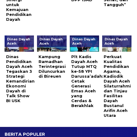
untuk
Tangguh”
Kemajuan
Pendidikan
Dayah
Dinas Dayah
Dinas Dayah
Dinas Dayah
Dinas Dayah
Aceh
Aceh
Aceh
Aceh
Dinas
Kampung
Plt Kadis
Perkuat
Pendidikan
Ramadhan
Dayah Aceh
Kualitas
Dayah Aceh
Terintegrasi
Tutup MTQ
Pendidikan
Tegaskan 3
Diluncurkan
ke-58 YPI
Agama,
Strategi
di Bireuen
Darussa’adah:
Kadisdik
Kemandirian
Cetak
Dayah Aceh
Ekonomi
Generasi
Silaturrahmi
Dayah di
Emas Aceh
dan Tinjau
Talk Show
yang
Fasilitas
BI USK
Cerdas &
Dayah
Berakhlak
Bustanul
Arifin Aceh
Utara
BERITA POPULER