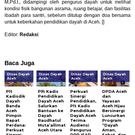
M.Pd.I., didampingi oleh pengurus dayah untuk melihat
kondisi fisik bangunan asrama, ruang belajar, dan fasilitas
ibadah para santri, sebelum ditutup dengan doa bersama
untuk keberkahan pendidikan dayah di Aceh. []
Editor:
Redaksi
Baca Juga
Dinas Dayah
Dinas Dayah
Dinas Dayah
Dinas Dayah
Aceh
Aceh
Aceh
Aceh
Plt
Plh Kadis
Perkuat
DPDA Aceh
Kadisdik
Pendidikan
Sinergi
dan
Dayah
Dayah Aceh
Pendidikan,
Yayasan
Banda
Salurkan
Plt Kadis
Aceh Hijau
Aceh
Bantuan ke
Pendidikan
Bersinergi
Pimpin
Dayah
Dayah Aceh
Luncurkan
Rapat
Raudhatul
Terima
Program
Perdana:
Muta’allimat
Audiensi
“Dayah
Perkuat
Aceh Utara
Pengurus
Aman,
Sinergi
DPP ISAD
Sehat, dan