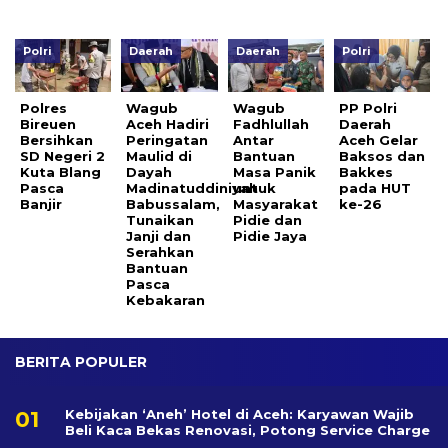
Polri
Daerah
Daerah
Polri
Polres
Wagub
Wagub
PP Polri
Bireuen
Aceh Hadiri
Fadhlullah
Daerah
Bersihkan
Peringatan
Antar
Aceh Gelar
SD Negeri 2
Maulid di
Bantuan
Baksos dan
Kuta Blang
Dayah
Masa Panik
Bakkes
Pasca
Madinatuddiniyah
untuk
pada HUT
Banjir
Babussalam,
Masyarakat
ke-26
Tunaikan
Pidie dan
Janji dan
Pidie Jaya
Serahkan
Bantuan
Pasca
Kebakaran
BERITA POPULER
Kebijakan ‘Aneh’ Hotel di Aceh: Karyawan Wajib
Beli Kaca Bekas Renovasi, Potong Service Charge