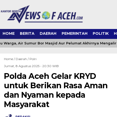
HOME
BERITA
DAERAH
PEMERINTAH
POLITIK
H
 Warga, Air Sumur Bor Masjid Aur Pelumat Akhirnya Mengalir
Home /
Daerah
/
Polri
Jumat, 8 Agustus 2025 - 20:30 WIB
Polda Aceh Gelar KRYD
untuk Berikan Rasa Aman
dan Nyaman kepada
Masyarakat
REDAKSI