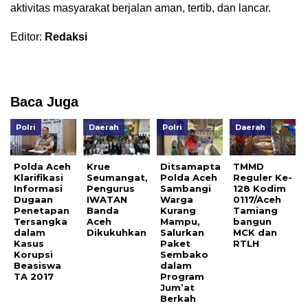
aktivitas masyarakat berjalan aman, tertib, dan lancar.
Editor:
Redaksi
Baca Juga
Polri
Daerah
Polri
Daerah
Polda Aceh
Krue
Ditsamapta
TMMD
Klarifikasi
Seumangat,
Polda Aceh
Reguler Ke-
Informasi
Pengurus
Sambangi
128 Kodim
Dugaan
IWATAN
Warga
0117/Aceh
Penetapan
Banda
Kurang
Tamiang
Tersangka
Aceh
Mampu,
bangun
dalam
Dikukuhkan
Salurkan
MCK dan
Kasus
Paket
RTLH
Korupsi
Sembako
Beasiswa
dalam
TA 2017
Program
Jum’at
Berkah