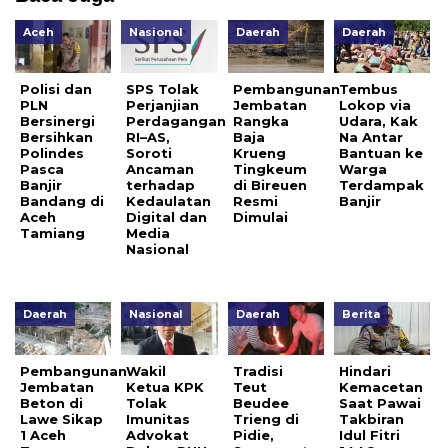
Aceh
Nasional
Daerah
Daerah
Polisi dan
SPS Tolak
Pembangunan
Tembus
PLN
Perjanjian
Jembatan
Lokop via
Bersinergi
Perdagangan
Rangka
Udara, Kak
Bersihkan
RI–AS,
Baja
Na Antar
Polindes
Soroti
Krueng
Bantuan ke
Pasca
Ancaman
Tingkeum
Warga
Banjir
terhadap
di Bireuen
Terdampak
Bandang di
Kedaulatan
Resmi
Banjir
Aceh
Digital dan
Dimulai
Tamiang
Media
Nasional
Daerah
Nasional
Daerah
Berita
Pembangunan
Wakil
Tradisi
Hindari
Jembatan
Ketua KPK
Teut
Kemacetan
Beton di
Tolak
Beudee
Saat Pawai
Lawe Sikap
Imunitas
Trieng di
Takbiran
1 Aceh
Advokat
Pidie,
Idul Fitri