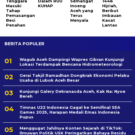
Tenggara
Dalam RUU
Semangat
1446
Masuki
KUHAP
Inoeng
Hijriah,
Tahap
Aceh yang
Berikut
Pemasangan
Terus
Imbauan
Besi
Menyala
Kasat
Penahan
Lantas
BERITA POPULER
Wagub Aceh Dampingi Wapres Gibran Kunjungi
Lokasi Terdampak Bencana Hidrometeorologi
Gerai Takjil Ramadhan Dongkrak Ekonomi Pelaku
Usaha di Lubok Aceh Besar
Kunjungi Galery Dekranasda Aceh, Kak Na: Nyoe
Bereh
Timnas U22 Indonesia Gagal ke Semifinal SEA
Games 2025, Harapan Medali Emas Indonesia
Pupus
Menggugat Jahilnya Konten Sejarah di TikTok:
Ilmuwan Politik USK Peringatkan Bahaya Residu