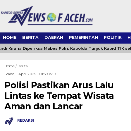
HOME
BERITA
DAERAH
PEMERINTAH
POLITIK
H
i Kirana Diperiksa Mabes Polri, Kapolda Tunjuk Kabid TIK s
Home /
Berita
Selasa, 1 April 2025 - 01:39 WIB
Polisi Pastikan Arus Lalu
Lintas ke Tempat Wisata
Aman dan Lancar
REDAKSI