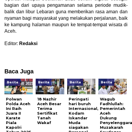
bagian dari upaya pengamanan selama periode mudik-
balik dan libur Lebaran guna memberikan rasa aman dan
nyaman bagi masyarakat yang melakukan perjalanan, baik
ke kampung halaman maupun ke tempat-tempat wisata di
Aceh.
Editor:
Redaksi
Baca Juga
Berita
Berita
Berita
Berita
Polwan
18 Nazhir
Peringati
Wagub
Polda Aceh
Aceh Besar
hari buruh
Fadhlullah:
Ini Raih
Terima
Internasional,
Pemerintah
Juara II
Sertifikat
Kodam
Aceh
Karate
Tanah
Iskandar
Dukung
Piala
Wakaf
Muda
Penyelenggar
Kapolri
siagakan
Muzakarah