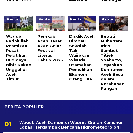
Tahun 2025
Personel
Saudagar
Berita
Berita
Berita
Berita
Wagub
Pemkab
Disdik Aceh
Bupati
Fadhlullah
Aceh Besar
Himbau
Muharram
Resmikan
Akan Gelar
Sekolah
Idris
Pusat
Festival
Tak
Sambut
Pelatihan
Literasi
Wajibkan
Titiek
Budidaya
Tahun 2025
Wisuda,
Soeharto,
Bibit Kakao
Utamakan
Tegaskan
Unggul di
Pemulihan
Komitmen
Aceh
Ekonomi
Aceh Besar
Timur
Orang Tua
dalam
Ketahanan
Pangan
BERITA POPULER
Wagub Aceh Dampingi Wapres Gibran Kunjungi
Lokasi Terdampak Bencana Hidrometeorologi