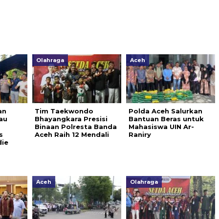
Olahraga
Aceh
an
Tim Taekwondo
Polda Aceh Salurkan
jau
Bhayangkara Presisi
Bantuan Beras untuk
Binaan Polresta Banda
Mahasiswa UIN Ar-
s
Aceh Raih 12 Mendali
Raniry
die
Aceh
Olahraga