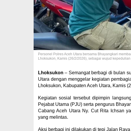
Personel Polres Aceh Utara bersama Bhayangkari membagik
Lhoksukon, Kamis (26/2/2026), sebagai wujud kepedulian
Lhoksukon
– Semangat berbagi di bulan su
Utara dengan menggelar kegiatan pembagian
Lhoksukon, Kabupaten Aceh Utara, Kamis (26
Kegiatan sosial tersebut dipimpin langsu
Pejabat Utama (PJU) serta pengurus Bhayan
Cabang Aceh Utara Ny. Cut Rita Ichsan ya
yang melintas.
Aksi berbagi ini dilakukan di tepi Jalan R