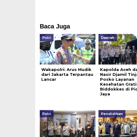
Baca Juga
Polri
Daerah
Wakapolri: Arus Mudik
Kapolda Aceh d
dari Jakarta Terpantau
Nasir Djamil Tin
Lancar
Posko Layanan
Kesehatan Grati
Biddokkes di Pi
Jaya
Polri
Pendidikan