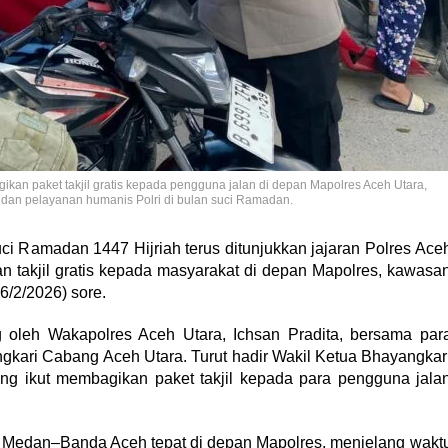
an paket takjil gratis kepada pengguna jalan di depan Mapolres Aceh Utara,
 dan pelayanan humanis Polri di bulan suci Ramadan.
ci Ramadan 1447 Hijriah terus ditunjukkan jajaran Polres Ace
 takjil gratis kepada masyarakat di depan Mapolres, kawasa
/2/2026) sore.
ng oleh Wakapolres Aceh Utara, Ichsan Pradita, bersama par
gkari Cabang Aceh Utara. Turut hadir Wakil Ketua Bhayangkar
ng ikut membagikan paket takjil kepada para pengguna jala
aya Medan–Banda Aceh tepat di depan Mapolres, menjelang wakt