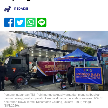
REDAKSI
Personel gabungan TNI–Polri mengevakuasi warga dan mendistribusikan
bantuan menggunakan perahu karet saat banjir merendam kawasan RW 05
Kelurahan Rawa Terate, Kecamatan Cakung, Jakarta Timur, Minggu
(18/1/2026).