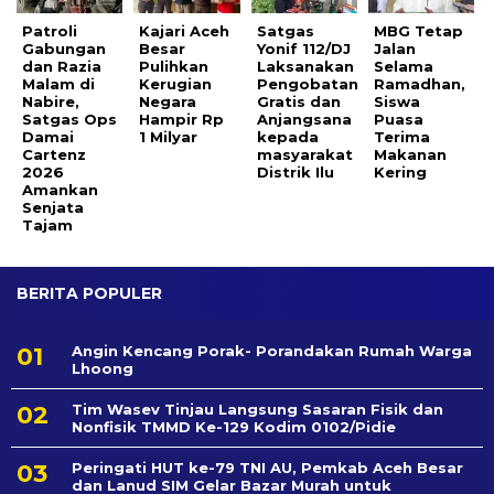
Patroli
Kajari Aceh
Satgas
MBG Tetap
Gabungan
Besar
Yonif 112/DJ
Jalan
dan Razia
Pulihkan
Laksanakan
Selama
Malam di
Kerugian
Pengobatan
Ramadhan,
Nabire,
Negara
Gratis dan
Siswa
Satgas Ops
Hampir Rp
Anjangsana
Puasa
Damai
1 Milyar
kepada
Terima
Cartenz
masyarakat
Makanan
2026
Distrik Ilu
Kering
Amankan
Senjata
Tajam
BERITA POPULER
Angin Kencang Porak- Porandakan Rumah Warga
Lhoong
Tim Wasev Tinjau Langsung Sasaran Fisik dan
Nonfisik TMMD Ke-129 Kodim 0102/Pidie
Peringati HUT ke-79 TNI AU, Pemkab Aceh Besar
dan Lanud SIM Gelar Bazar Murah untuk