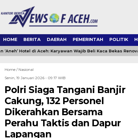
HOME
BERITA
DAERAH
PEMERINTAH
POLITIK
H
 ‘Aneh’ Hotel di Aceh: Karyawan Wajib Beli Kaca Bekas Renova
Home /
Nasional
Senin, 19 Januari 2026 - 09:17 WIB
Polri Siaga Tangani Banjir
Cakung, 132 Personel
Dikerahkan Bersama
Perahu Taktis dan Dapur
Lapangan