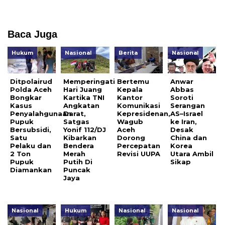
Baca Juga
Hukum
Nasional
Berita
Nasional
Ditpolairud
Memperingati
Bertemu
Anwar
Polda Aceh
Hari Juang
Kepala
Abbas
Bongkar
Kartika TNI
Kantor
Soroti
Kasus
Angkatan
Komunikasi
Serangan
Penyalahgunaan
Darat,
Kepresidenan,
AS–Israel
Pupuk
Satgas
Wagub
ke Iran,
Bersubsidi,
Yonif 112/DJ
Aceh
Desak
Satu
Kibarkan
Dorong
China dan
Pelaku dan
Bendera
Percepatan
Korea
2 Ton
Merah
Revisi UUPA
Utara Ambil
Pupuk
Putih Di
Sikap
Diamankan
Puncak
Jaya
Nasional
Hukum
Nasional
Nasional