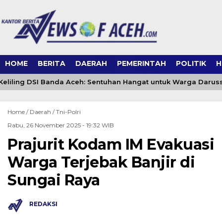
HOME
BERITA
DAERAH
PEMERINTAH
POLITIK
H
liling DSI Banda Aceh: Sentuhan Hangat untuk Warga Darus
Home /
Daerah
/
Tni-Polri
Rabu, 26 November 2025 - 19:32 WIB
Prajurit Kodam IM Evakuasi
Warga Terjebak Banjir di
Sungai Raya
REDAKSI