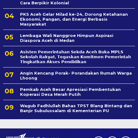
Cara Berpikir Kolonial
PKS Aceh Gelar Milad ke-24, Dorong Ketahanan
Ekonomi, Pangan, dan Energi Berbasis
Masyarakat
Lembaga Wali Nanggroe Himpun Aspirasi
Diaspora Aceh di Medan
𝗔𝘀𝗶𝘀𝘁𝗲𝗻 𝗣𝗲𝗺𝗲𝗿𝗶𝗻𝘁𝗮𝗵𝗮𝗻 𝗦𝗲k𝗱𝗮 𝗔𝗰𝗲𝗵 𝗕𝘂𝗸𝗮 𝗠𝗣𝗟𝗦
𝗦𝗲𝗸𝗼𝗹𝗮𝗵 𝗥𝗮𝗸𝘆𝗮𝘁, 𝗧𝗲𝗴𝗮𝘀𝗸𝗮𝗻 𝗞𝗼𝗺𝗶𝘁𝗺𝗲𝗻 𝗣𝗲𝗺𝗲𝗿𝗶𝗻𝘁𝗮𝗵
𝗧𝗶𝗻𝗴𝗸𝗮𝘁𝗸𝗮𝗻 𝗔𝗸𝘀𝗲𝘀 𝗣𝗲𝗻𝗱𝗶𝗱𝗶𝗸𝗮𝗻
Angin Kencang Porak- Porandakan Rumah Warga
Lhoong
Pemkab Aceh Besar Apresiasi Pembentukan
Koperasi Desa Merah Putih
Wagub Fadhlullah Bahas TPST Blang Bintang dan
Banjir Subulussalam di Kementerian PU