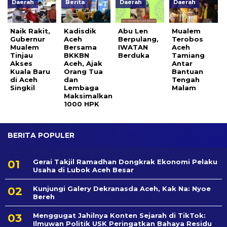
Daerah
Berita
Daerah
Daerah
Naik Rakit,
Kadisdik
Abu Len
Mualem
Gubernur
Aceh
Berpulang,
Terobos
Mualem
Bersama
IWATAN
Aceh
Tinjau
BKKBN
Berduka
Tamiang
Akses
Aceh, Ajak
Antar
Kuala Baru
Orang Tua
Bantuan
di Aceh
dan
Tengah
Singkil
Lembaga
Malam
Maksimalkan
1000 HPK
BERITA POPULER
Gerai Takjil Ramadhan Dongkrak Ekonomi Pelaku
Usaha di Lubok Aceh Besar
Kunjungi Galery Dekranasda Aceh, Kak Na: Nyoe
Bereh
Menggugat Jahilnya Konten Sejarah di TikTok:
Ilmuwan Politik USK Peringatkan Bahaya Residu