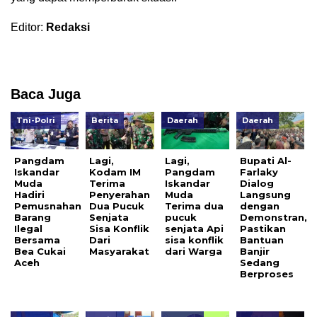
Editor:
Redaksi
Baca Juga
Tni-Polri
Berita
Daerah
Daerah
Pangdam
Lagi,
Lagi,
Bupati Al-
Iskandar
Kodam IM
Pangdam
Farlaky
Muda
Terima
Iskandar
Dialog
Hadiri
Penyerahan
Muda
Langsung
Pemusnahan
Dua Pucuk
Terima dua
dengan
Barang
Senjata
pucuk
Demonstran,
Ilegal
Sisa Konflik
senjata Api
Pastikan
Bersama
Dari
sisa konflik
Bantuan
Bea Cukai
Masyarakat
dari Warga
Banjir
Aceh
Sedang
Berproses