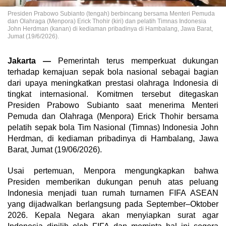
Presiden Prabowo Subianto (tengah) berbincang bersama Menteri Pemuda
dan Olahraga (Menpora) Erick Thohir (kiri) dan pelatih Timnas Indonesia
John Herdman (kanan) di kediaman pribadinya di Hambalang, Jawa Barat,
Jumat (19/6/2026).
Jakarta —
Pemerintah terus memperkuat dukungan
terhadap kemajuan sepak bola nasional sebagai bagian
dari upaya meningkatkan prestasi olahraga Indonesia di
tingkat internasional. Komitmen tersebut ditegaskan
Presiden Prabowo Subianto saat menerima Menteri
Pemuda dan Olahraga (Menpora) Erick Thohir bersama
pelatih sepak bola Tim Nasional (Timnas) Indonesia John
Herdman, di kediaman pribadinya di Hambalang, Jawa
Barat, Jumat (19/06/2026).
Usai pertemuan, Menpora mengungkapkan bahwa
Presiden memberikan dukungan penuh atas peluang
Indonesia menjadi tuan rumah turnamen FIFA ASEAN
yang dijadwalkan berlangsung pada September–Oktober
2026. Kepala Negara akan menyiapkan surat agar