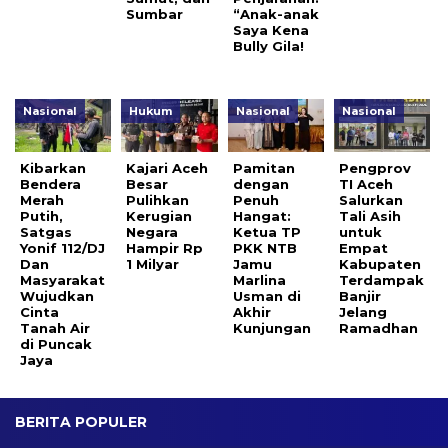
Sumbar
“Anak-anak
Saya Kena
Bully Gila!
Nasional
Hukum
Nasional
Nasional
Kibarkan
Kajari Aceh
Pamitan
Pengprov
Bendera
Besar
dengan
TI Aceh
Merah
Pulihkan
Penuh
Salurkan
Putih,
Kerugian
Hangat:
Tali Asih
Satgas
Negara
Ketua TP
untuk
Yonif 112/DJ
Hampir Rp
PKK NTB
Empat
Dan
1 Milyar
Jamu
Kabupaten
Masyarakat
Marlina
Terdampak
Wujudkan
Usman di
Banjir
Cinta
Akhir
Jelang
Tanah Air
Kunjungan
Ramadhan
di Puncak
Jaya
BERITA POPULER