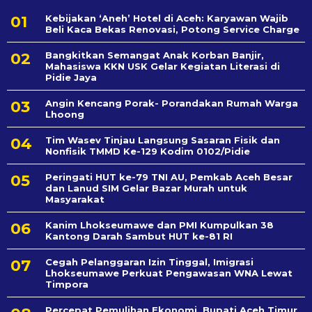
Kebijakan ‘Aneh’ Hotel di Aceh: Karyawan Wajib
Beli Kaca Bekas Renovasi, Potong Service Charge
Bangkitkan Semangat Anak Korban Banjir,
Mahasiswa KKN USK Gelar Kegiatan Literasi di
Pidie Jaya
Angin Kencang Porak- Porandakan Rumah Warga
Lhoong
Tim Wasev Tinjau Langsung Sasaran Fisik dan
Nonfisik TMMD Ke-129 Kodim 0102/Pidie
Peringati HUT ke-79 TNI AU, Pemkab Aceh Besar
dan Lanud SIM Gelar Bazar Murah untuk
Masyarakat
Kanim Lhokseumawe dan PMI Kumpulkan 38
Kantong Darah Sambut HUT ke-81 RI
Cegah Pelanggaran Izin Tinggal, Imigrasi
Lhokseumawe Perkuat Pengawasan WNA Lewat
Timpora
Percepat Pemulihan Ekonomi, Bupati Aceh Timur