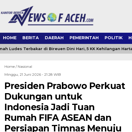
HOME
BERITA
DAERAH
PEMERINTAH
POLITIK
H
ah Ludes Terbakar di Bireuen Dini Hari, 5 KK Kehilangan Hart
Home /
Nasional
Minggu, 21 Juni 2026 - 21:28 WIB
Presiden Prabowo Perkuat
Dukungan untuk
Indonesia Jadi Tuan
Rumah FIFA ASEAN dan
Persiapan Timnas Menuju