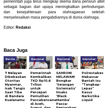
pemerintah juga terus mengkaji skema dana pensiun atlet
sebagai bagian dari upaya meningkatkan perlindungan
dan kesejahteraan para olahragawan setelah
menyelesaikan masa pengabdiannya di dunia olahraga.
Editor:
Redaksi
Baca Juga
Berita
Nasional
Nasional
Nasional
7 Nelayan
Pemerintah
SAHRONI
Polrestabes
Dibebaskan
Kembalikan
MELAWAN!
Makassar
Otoritas
TKD Rp10,6
Bongkar
Bantah Isu
Myanmar,
Triliun
‘Serangan
“Tangkap-
Isak Tangis
untuk
Sistematis’
Lepas”
Saat Tiba
Percepat
Hoaks
Kasus
di Bandara
Pemulihan
‘Black
Narkotika
Kualanamu
Pascabencana
Mamba’
Liquid
di Aceh,
Pasca-
Sumut, dan
Penjarahan: