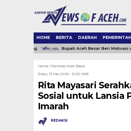
HOME
BERITA
DAERAH
PEMERINTA
ngai Lamnyong
Bupati Aceh Besar Beri Motivasi unt
Home /
Pemkab Aceh Besar
Rabu, 13 Mei 2026 - 12:50 WIB
Rita Mayasari Serah
Sosial untuk Lansia 
Imarah
REDAKSI