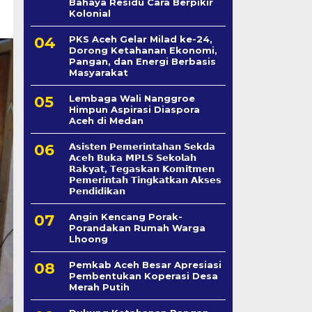
Bahaya Residu Cara Berpikir
Kolonial
PKS Aceh Gelar Milad ke-24,
Dorong Ketahanan Ekonomi,
Pangan, dan Energi Berbasis
Masyarakat
Lembaga Wali Nanggroe
Himpun Aspirasi Diaspora
Aceh di Medan
𝗔𝘀𝗶𝘀𝘁𝗲𝗻 𝗣𝗲𝗺𝗲𝗿𝗶𝗻𝘁𝗮𝗵𝗮𝗻 𝗦𝗲k𝗱𝗮
𝗔𝗰𝗲𝗵 𝗕𝘂𝗸𝗮 𝗠𝗣𝗟𝗦 𝗦𝗲𝗸𝗼𝗹𝗮𝗵
𝗥𝗮𝗸𝘆𝗮𝘁, 𝗧𝗲𝗴𝗮𝘀𝗸𝗮𝗻 𝗞𝗼𝗺𝗶𝘁𝗺𝗲𝗻
𝗣𝗲𝗺𝗲𝗿𝗶𝗻𝘁𝗮𝗵 𝗧𝗶𝗻𝗴𝗸𝗮𝘁𝗸𝗮𝗻 𝗔𝗸𝘀𝗲𝘀
𝗣𝗲𝗻𝗱𝗶𝗱𝗶𝗸𝗮𝗻
Angin Kencang Porak-
Porandakan Rumah Warga
Lhoong
Pemkab Aceh Besar Apresiasi
Pembentukan Koperasi Desa
Merah Putih