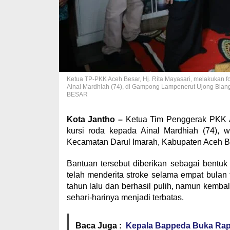
Ketua TP-PKK Aceh Besar, Hj. Rita Mayasari, melakukan fo
Ainal Mardhiah (74), di Gampong Lampenerut Ujong Blan
BESAR
Kota Jantho –
Ketua Tim Penggerak PKK Ac
kursi roda kepada Ainal Mardhiah (74),
Kecamatan Darul Imarah, Kabupaten Aceh Be
Bantuan tersebut diberikan sebagai bentuk
telah menderita stroke selama empat bulan
tahun lalu dan berhasil pulih, namun kemba
sehari-harinya menjadi terbatas.
Baca Juga :
Kepala Bappeda Buka Rap