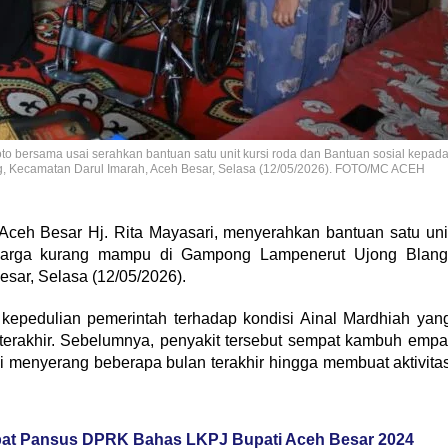
to bersama usai serahkan bantuan satu unit kursi roda dan Bantuan sosial kepad
g, Kecamatan Darul Imarah, Aceh Besar, Selasa (12/05/2026). FOTO/MC ACEH
eh Besar Hj. Rita Mayasari, menyerahkan bantuan satu uni
 warga kurang mampu di Gampong Lampenerut Ujong Blang
sar, Selasa (12/05/2026).
 kepedulian pemerintah terhadap kondisi Ainal Mardhiah yan
 terakhir. Sebelumnya, penyakit tersebut sempat kambuh empa
li menyerang beberapa bulan terakhir hingga membuat aktivita
at Pansus DPRK Bahas LKPJ Bupati Aceh Besar 2024