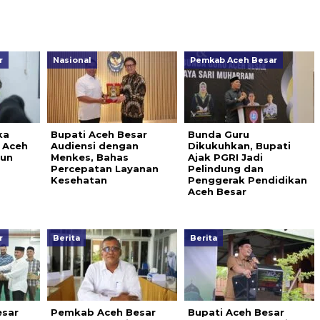
r
Nasional
Pemkab Aceh Besar
ka
Bupati Aceh Besar
Bunda Guru
 Aceh
Audiensi dengan
Dikukuhkan, Bupati
hun
Menkes, Bahas
Ajak PGRI Jadi
Percepatan Layanan
Pelindung dan
Kesehatan
Penggerak Pendidikan
Aceh Besar
r
Berita
Berita
sar
Pemkab Aceh Besar
Bupati Aceh Besar