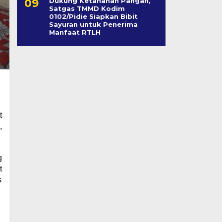
Dukung Ketahanan Pangan,
Satgas TMMD Kodim
0102/Pidie Siapkan Bibit
Sayuran untuk Penerima
Manfaat RTLH
a
t
,
g
t
s